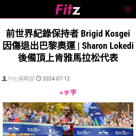
前世界紀錄保持者 Brigid Kosgei
因傷退出巴黎奧運 | Sharon Lokedi
後備頂上肯雅馬拉松代表
Fitz 編輯部
2024-07-12
Increase
字
Reset
Decrease
字
字
font
font
font
size.
size.
size.