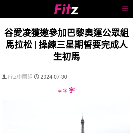
谷愛凌獲邀參加巴黎奧運公眾組
馬拉松 | 操練三星期誓要完成人
生初馬
Fitz中國組
2024-07-30
Increase
字
Reset
Decrease
字
字
font
font
font
size.
size.
size.