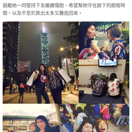
鼓勵她一同堅持下去繼續慢跑，希望幫她守住餘下的跑程時
間，以及不至於跌出太多又難追回來。