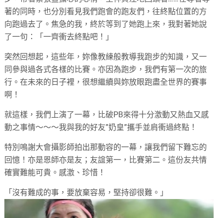
著的同時，也分別看見我們跑會的跑友們，往終點位置的方
向跑過去了。焦急的我，終於等到了她跑上來，我對著她說
了一句：「一齊衝去終點吧！」
突然回想起，這些年，妳像教練般教導我跑步的知識，又一
同參與過各式各樣的比賽。亦因為跑步，我們有第一次的旅
行。在未來的日子裡，很想繼續與妳放眼跑盡全世界的賽事
啊！
就這樣，我們上演了一幕，比破PB來得十分激動又熱血又感
動之事情～～～我與我的好友”奶皇”攜手並肩衝過終點！
特別鳴謝大會攝影師拍出那動容的一幕，讓我們留下難忘的
回憶！亦是恩師亦是友；友誼第一，比賽第二。這份友共情
確實難能可貴。感激、珍惜！
「沒有難成的事，要放棄容易，堅持卻很難。」