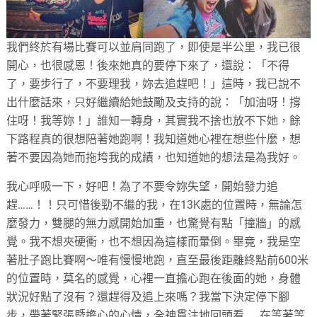
我們終於有場比賽可以並肩同跑了，即使是半公里，我已很
開心，也很感恩！後來她真的要停下來了，還說：「不得
了，要步行了，不要理我，妳去追趕吧！」這時，我已說不
出什麼話來，只好繼續給她鼓勵及支持的說：「加油呀！撐
住呀！我等妳！」誰知一轉身，其實我不捨也放不下她，餘
下路程真的很想陪著她跑啊！我知道她心裡在想些什麼，想
著不要因為她而拖垮我的成績，也知道她的想法是為我好。
我心呼吸一下，好吧！為了不要令妳失望，開始發力追
趕……！！只可惜後勁不繼的我，在13K處的位置時，無論怎
麼發力，雙腿的無力感開始加重，也驚覺有點「撞牆」的感
覺。我不想夾硬衝，也不想因為這樣而暈倒。畢竟，我是空
著肚子跑比賽啊～唯有慢慢地跑，直至最後距離終點前600米
的位置時，莫名的感覺，心裡一直擔心跑在後面的她，身體
狀況好點了沒有？還趕得及追上來嗎？我當下決定停下腳
步，帶著緊張暨擔心的心情，全神貫注地回頭看……在等著等