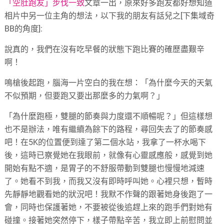
文章一出，原來好多跑友都好想知道
相片中另一位主角的想法，以下我的朋友有話兒之[下集域奇
BB的角度]:
說真的，我們在沒有吃早餐的狀態下跑比賽的確歷盡艱辛
啊！
鳴槍後起跑，腦海一片空白的我在想：「為什麼今天的天氣
不似預期，但要跑又要出那麼多的力氣啊？」
「為什麼跑極，雙腿的節奏與力度還不順暢呢？」但這樣想
也不是辦法，唯有繼續為餘下的路程，尋回失去了的節奏感
吧！在5K的位置便到達了第二個水站，我拿了一杯水喝下
後，這時已察覺她在我眼前，就像有心靈感應般，感覺到她
開始有點不適，是胃子的不舒服帶動到雙腿也慢慢地減速
了。她看不到我，而我又沒有即時呼叫她。心裡只想，暫時
先靜靜地觀看她的狀況吧！我默不作聲的跟著她身後跑了一
會，同時也保護著她，不要被從後追趕上來的跑手們對她有
碰撞。接著她突然停下，樣子帶點辛苦，我立即上前慰問並