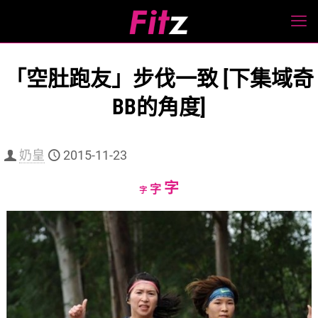
「空肚跑友」步伐一致 ‏[下集域奇
BB的角度]
奶皇
2015-11-23
Increase
字
Reset
Decrease
字
字
font
font
font
size.
size.
size.