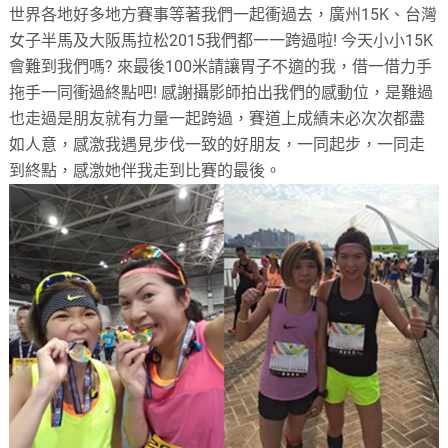
世界各地好多地方賽事等著我們一起衝過去，廣州15K、台灣
女子半馬及大阪馬拉松2015我們都一一跨過啦! 今天小小15K
會難到我們嗎? 來最後100米請讓胃子不適的我，借一借力手
拖手一同衝過終點吧! 感謝攝影師拍出我們的感動位，是難過
也走過是朋友就有力量一起跨過，賽道上成績未必次次都盡
如人意，感激我遇見步伐一致的好朋友，一同起步，一同走
到終點，感激她伴我走到比賽的最後。