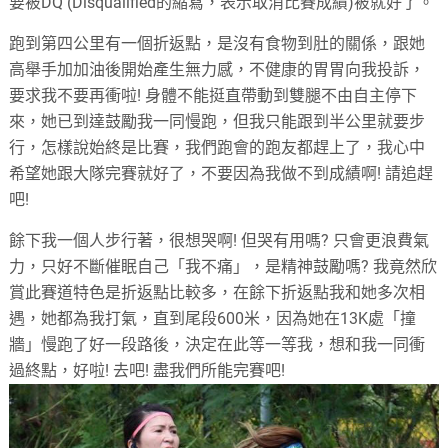
要被DQ (Disqualified的縮寫，表示取消比賽成績)被就好了。
跑到第四公里有一個折返點，是沒有食物到肚的關係，跟她
高舉手加加油後開始產生無力感，不健康的胃胃向我投訴，
要求我不要再衝啦! 身體不能挺直帶動到雙腿不由自主停下
來，她已到達鼓勵我一同慢跑，但我只能跟到半公里就要步
行，怎樣說始終是比賽，我們跑會的跑友都趕上了，我心中
希望她跟大隊完賽就好了，不要因為我做不到成績啊! 請追趕
吧!
餘下我一個人步行著，很想哭啊! 但哭有用嗎? 只會更浪費氣
力，只好不斷催眠自己「我不痛」，是精神鼓勵嗎? 我竟然欣
賞此賽道特色是折返點比較多，在餘下折返點我和她多次相
遇，她都為我打氣，直到尾段600米，因為她在13K處「撞
牆」慢跑了好一段路後，決定在此等一等我，想和我一同衝
過終點，好啦! 去吧! 盡我們所能完賽吧!