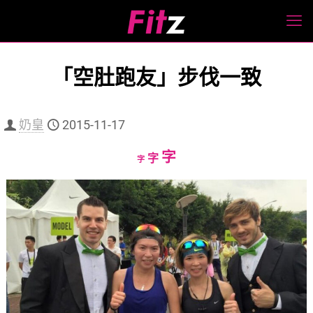
「空肚跑友」步伐一致
奶皇
2015-11-17
Increase
字
Reset
Decrease
字
字
font
font
font
size.
size.
size.