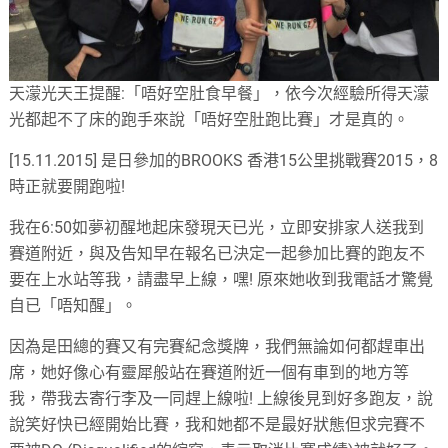
天濛光天王提醒:「唔好空肚食早餐」，依今次經驗所得天濛
光都起不了床的跑手來說「唔好空肚跑比賽」才是真的。
[15.11.2015] 是日參加的BROOKS 香港15公里挑戰賽2015，8
時正就要開跑啦!
我在6:50如夢初醒地起床發現天已光，立即安排家人送我到
賽道附近，與及告知早在報名已決定一起參加比賽的跑友不
要在上水站等我，請盡早上線，嘿! 原來她收到我電話才驚覺
自已「唔知醒」。
因為是田總的賽又有完賽紀念獎牌，我們無論如何都趕車出
席，她好像心有靈犀般站在賽道附近一個有車到的地方等
我，帶我去寄行李及一同趕上線啦! 上線後見到好多跑友，說
說笑好快已經開始比賽，我和她都不是最好狀態但求完賽不