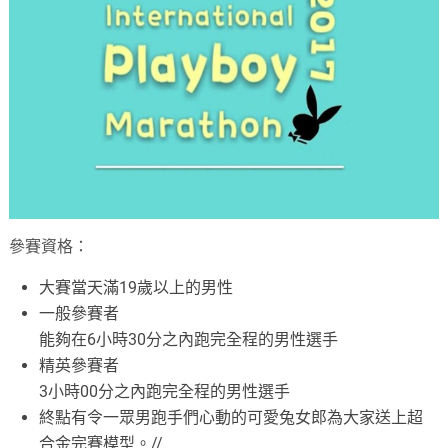
參賽資格：
大賽當天滿19歲以上的男性
一般參賽者
能夠在6小時30分之內跑完全程的男性選手
精英參賽者
3小時00分之內跑完全程的男性選手
終點有令一眾男跑手們心動的可愛兔女郎為大家送上超
合金完賽模型。//