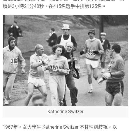
績是3小時21分40秒，在415名選手中排第125名。
Katherine Switzer
1967年，女大學生 Katherine Switzer 不甘性別歧視，以