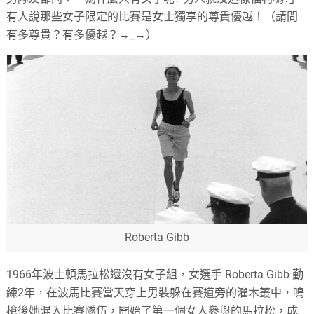
有人說那些女子限定的比賽是女士獨享的尊貴優越！（請問
有多尊貴？有多優越？→_→）
Roberta Gibb
1966年波士頓馬拉松還沒有女子組，女選手 Roberta Gibb 勤
練2年，在波馬比賽當天穿上男裝躲在賽道旁的灌木叢中，鳴
槍後她混入比賽隊伍，開始了第一個女人參與的馬拉松，成