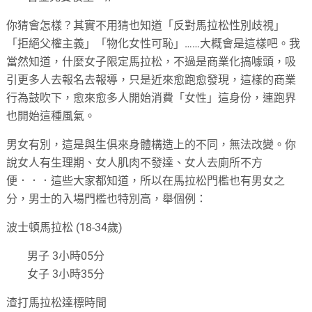
你猜會怎樣？其實不用猜也知道「反對馬拉松性別歧視」
「拒絕父權主義」「物化女性可恥」……大概會是這樣吧。我
當然知道，什麼女子限定馬拉松，不過是商業化搞噱頭，吸
引更多人去報名去報導，只是近來愈跑愈發現，這樣的商業
行為鼓吹下，愈來愈多人開始消費「女性」這身份，連跑界
也開始這種風氣。
男女有別，這是與生俱來身體構造上的不同，無法改變。你
說女人有生理期、女人肌肉不發達、女人去廁所不方
便．．．這些大家都知道，所以在馬拉松門檻也有男女之
分，男士的入場門檻也特別高，舉個例：
波士頓馬拉松 (18-34歲)
男子 3小時05分
女子 3小時35分
渣打馬拉松達標時間