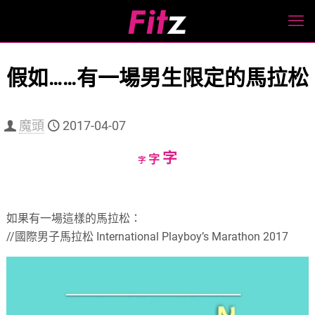
假如……有一場男生限定的馬拉松
魔頭
2017-04-07
Increase
字
Reset
Decrease
字
字
font
font
font
size.
size.
size.
如果有一場這樣的馬拉松：
//國際男子馬拉松 International Playboy’s Marathon 2017