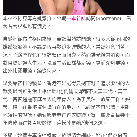
本來不打算再寫姚潔貞，今期
一本雜誌
訪問(Sportsoho)，看
著看著眼眶也有淚光。
自從她從布拉格回來後，無數媒體訪問她，很多人從不同的
媒體認識她，不論是否喜歡跑步運動的人，當然她奮鬥苦
況、心路歷程也有很詳細正面報導。然而鎂光燈閃過後，面
對自然是逼人生活，現實生活每樣都是錢，買補充劑要錢，
出外比賽要錢，錢從何來？
是要靠昔日的積蓄。香港不是窮得只剩下錢？追求夢想的人
就要過困難生活！相信她/他們倆夫婦都不是富二代、富三
代，普普通通家庭長大的年青人，為了奧運，放棄工作，艱
苦訓練，在香港這個講實在的地方，已經是不可思議。用離
地領袖的說話，她倆應老老實實去賺錢，買一層要背負幾十
年債務而得數百呎的樓，這樣才是她/他們之選。
不過，她倆夫妻沒這樣做，依然努力訓練。她/他們為何而