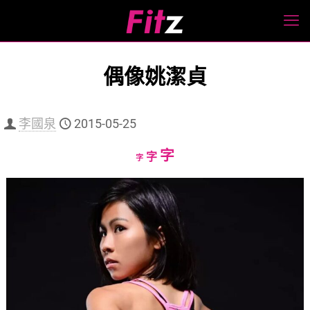
偶像姚潔貞
李國泉
2015-05-25
Increase
字
Reset
Decrease
字
字
font
font
font
size.
size.
size.