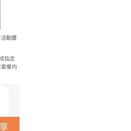
將活動腰
成指定
有套餐均