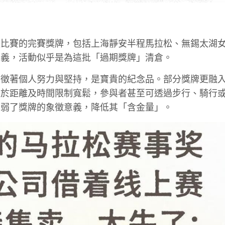
體比賽的完賽獎牌，包括上海靜安半程馬拉松、無錫太湖
意義，活動似乎是為這批「過期獎牌」清倉。
象徵著個人努力與堅持，是寶貴的紀念品。部分獎牌更融
由於距離及時間限制寬鬆，參與者甚至可透過步行、騎行
削弱了獎牌的象徵意義，降低其「含金量」。