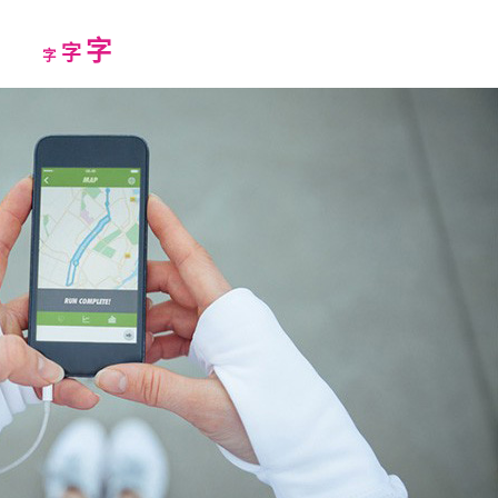
Increase
字
Reset
Decrease
字
字
font
font
font
size.
size.
size.