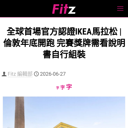
全球首場官方認證IKEA馬拉松 |
倫敦年底開跑 完賽獎牌需看說明
書自行組裝
Fitz 編輯部
2026-06-27
Increase
字
Reset
Decrease
字
字
font
font
font
size.
size.
size.