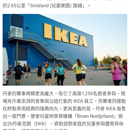
的2.65公里「Småland (兒童樂園) 路線」。
丹麥的賽事規模更為龐大，吸引了高達1,250名跑者參與，現
場充斥着澎湃的音樂與沿途打氣的 IKEA 員工，完賽者同樣能
在終點享用經典的瑞典肉丸。更具意義的是，丹麥 IKEA 每售
出一張門票，便會向當地慈善機構「Broen Nordjylland」捐
出20丹麥克朗（DKK），資助弱勢家庭的兒童參與體育與休