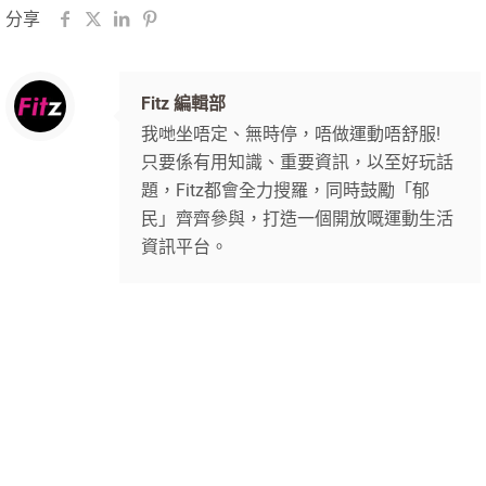
分享
Fitz 編輯部
我哋坐唔定、無時停，唔做運動唔舒服!
只要係有用知識、重要資訊，以至好玩話
題，Fitz都會全力搜羅，同時鼓勵「郁
民」齊齊參與，打造一個開放嘅運動生活
資訊平台。