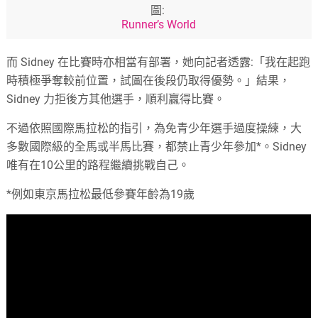
圖:
Runner’s World
而 Sidney 在比賽時亦相當有部署，她向記者透露:「我在起跑
時積極爭奪較前位置，試圖在後段仍取得優勢。」結果，
Sidney 力拒後方其他選手，順利贏得比賽。
不過依照國際馬拉松的指引，為免青少年選手過度操練，大
多數國際級的全馬或半馬比賽，都禁止青少年參加*。Sidney
唯有在10公里的路程繼續挑戰自己。
*例如東京馬拉松最低參賽年齡為19歲