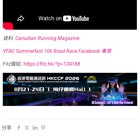
資料:
Canadian Running Magazine
VFAC Summerfast 10k Road Race Facebook 專頁
Fitz連結:
https://fitz.hk/?p=124188
分享