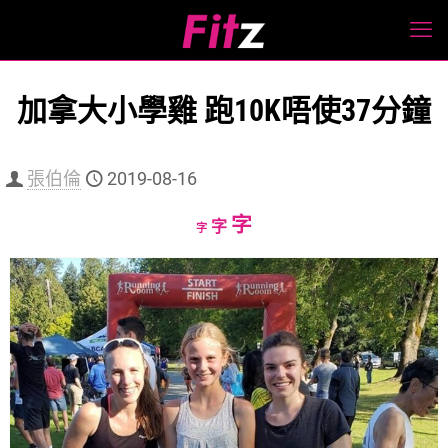
加拿大小學雞 跑10K唔使37分鐘
張伯倫
2019-08-16
Increase
字
Reset
Decrease
字
字
font
font
font
size.
size.
size.