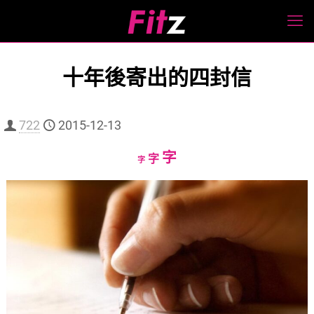
十年後寄出的四封信
722
2015-12-13
Increase
字
Reset
Decrease
字
字
font
font
font
size.
size.
size.