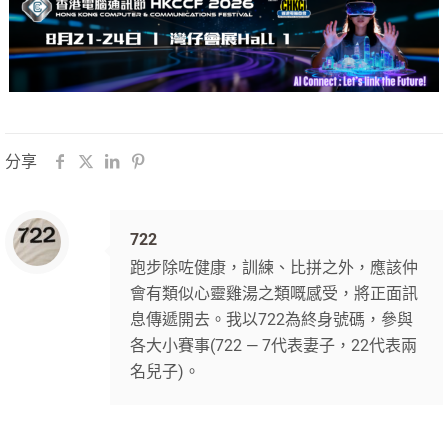
分享
722
跑步除咗健康，訓練、比拼之外，應該仲
會有類似心靈雞湯之類嘅感受，將正面訊
息傳遞開去。我以722為終身號碼，參與
各大小賽事(722 — 7代表妻子，22代表兩
名兒子)。