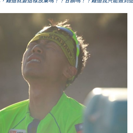
己，難道就要這樣放棄嗎！？甘願嗎！？難道我只能做到