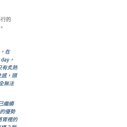
舉行的
。
手，在
day，
只有炙熱
吐感，頭
全無法
己繼續
先的優勢
將胃裡的