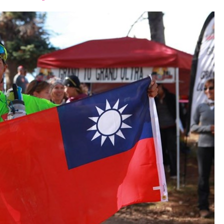
font
font
font
size.
size.
size.