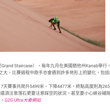
anyon至Grand Staircase），每年九月在美國猶他州Kanab
當之大，比賽過程中跑手亦會遇到許多地形上的變化，包括
6米，7天賽事共爬升5499米、下降4477米，終點高度則為26
時還須注意落石更要注意踩空的狀況，甚至要小心峽谷縫
度。
G2G Ultra大會網站