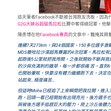
這天筆者Facebook不斷被台灣跑友洗板，因
G2G大峽谷超級馬拉松
比賽中奪得總冠軍。他擊
陳彥博在他
Facebook專頁
的文章中，難掩其興
連續7天273km，與24個國家、150多位選手
MDS撒哈拉沙漠超馬賽贏的4次冠軍，馬拉松有2小
起跑後5公里就把我甩開，之後就開始不斷與我
的沙與充滿刺的雜草，每一步都很痛 苦，直到6
也開始暈眩，快要沒有體力繼續跑下去，決定在
站起來…極度痛苦…
但這時Moha已經追了上來瞬間把我拉開，進
跑，回頭一看已經開始有出現亮光，後方選手也
與被後方選手追趕巨大的壓力，爬上沙丘後體力