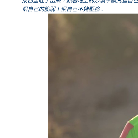
東西全吐了出來，抓著地上的沙漠不斷咒罵自
恨自己的脆弱！恨自己不夠堅強…