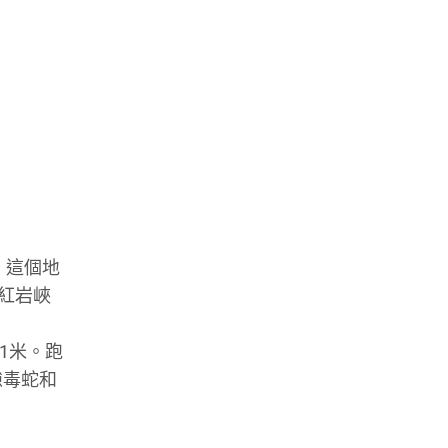
舉行。這個地
紅岩峽
51米。跑
隙毒蛇和