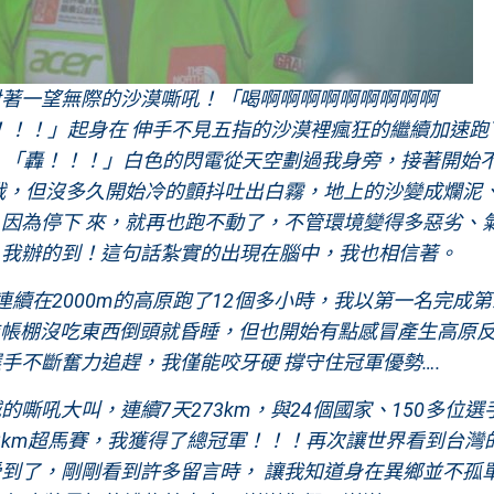
對著一望無際的沙漠嘶吼！「喝啊啊啊啊啊啊啊啊啊
去！！！」起身在 伸手不見五指的沙漠裡瘋狂的繼續加速跑
，「轟！！！」白色的閃電從天空劃過我身旁，接著開始
戰，但沒多久開始冷的顫抖吐出白霧，地上的沙變成爛泥
因為停下 來，就再也跑不動了，不管環境變得多惡劣、
，我辦的到！這句話紮實的出現在腦中，我也相信著。
續在2000m的高原跑了12個多小時，我以第一名完成
分鐘，累到進帳棚沒吃東西倒頭就昏睡，但也開始有點感冒產生高原
手不斷奮力追趕，我僅能咬牙硬 撐守住冠軍優勢….
嘶吼大叫，連續7天273km，與24個國家、150多位選
273km超馬賽，我獲得了總冠軍！！！再次讓世界看到台灣
到了，剛剛看到許多留言時， 讓我知道身在異鄉並不孤