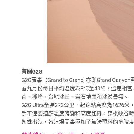
有關G2G
G2G賽事（Grand to Grand, 亦即Grand C
區九月份每日平均溫度為8℃至40℃，溫差相
谷、孤峰、台地沙丘、岩石地面和沙漠景觀。
G2G Ultra全長273公里，起跑點高度為162
手不僅要適應溫度轉變和高度起降，穿梭峽谷
蜘蛛出沒，替這場賽事添加了無法預料的危險