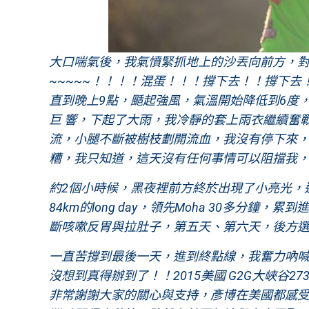
大口喘氣後，我氣憤緊抓地上的沙丟向前方，
~~~~~！！！！混蛋！！！撐下去！！撐下
直到晚上9點，颳起強風，氣溫開始降低到6度
巨 響，下起了大雨，我冷靜的套上雨衣繼續奮
流，小腿不斷被樹枝劃開流血，我沒有停下來，
糟，我只知道，這天沒有任何事情可以阻擋我
約2個小時候，黑夜裡前方終於出現了小亮光，連
84km的long day，領先Moha 30多
斷咳嗽反胃與拉肚子，第五天、第六天，後方選
一直苦撐到最後一天，進到終點線，我奮力吶喊的
沒想到真得辦到了！！2015美國 G2G大峽谷
非常謝謝大家的關心與支持，彥博在美國都感受