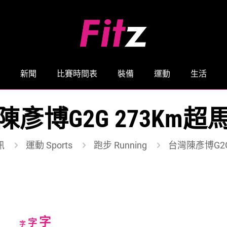
新聞
比賽時間表
裝備
運動
生活
陳彥博G2G 273Km超
訊
運動 Sports
跑步 Running
台灣陳彥博G2G
Increase
字
Reset
Decrease
字
字