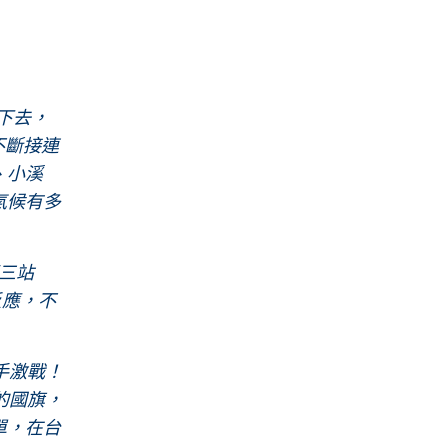
下去，
不斷接連
、小溪
氣候有多
第三站
反應，不
手激戰！
的國旗，
單，在台