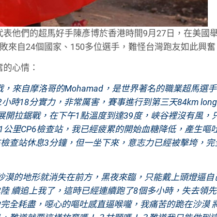
為代表他們的超馬好手陳彥博於香港時間9月27日，在美國
敗來自24個國家、150多位選手，難怪台灣跑友如此興奮
奮的心情：
激戰，來自摩洛哥的Mohamad，是世界著名的職業超馬選
時18分實力，非常厲害，賽事進行到第三天84km long 
展開拉鋸戰，在下午1點溫度到達39度，峽谷裡沒有風，
1公里CP6檢查站，我已經疲累的開始血糖降低，產生嘔
檢查站休息3分鐘，但一坐下來，意志力已經被擊垮，完
入沙漠的地形就消失在前方，黑夜來臨，只能戴上頭燈逼自
陸 續追上我了，這時已經連續跑了8個多小時，失去領
完全耗盡，噁心的嘔吐感直逼喉嚨，我痛苦的跪在沙漠 