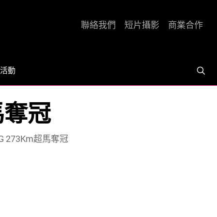
聯絡我們
短片攝影
商業合作
活動
馬奪冠
 273Km超馬奪冠