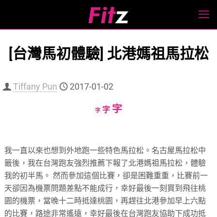
[台灣馬初體驗] 北港媽祖馬拉松
Tiffany Pun
2017-01-02
Increase
字
Reset
Decrease
字
字
font
font
font
size.
size.
size.
我一直以來也想到外地跑一些特色馬拉松。名古屋馬拉松中
籤後，我在台灣跑友強烈推薦下報了北港媽祖馬拉松，體驗
我的初半馬。 然而參加這個比賽，卻是困難重重，比賽前一
天卻因為機票問題差點不能成行，幸好最後一刻買到飛往桃
園的機票，當晚十二時抵達桃園，再趕往北港參加早上六點
的比賽，路途非常遙遠，幸好最後在台灣跑友協助下成功抵