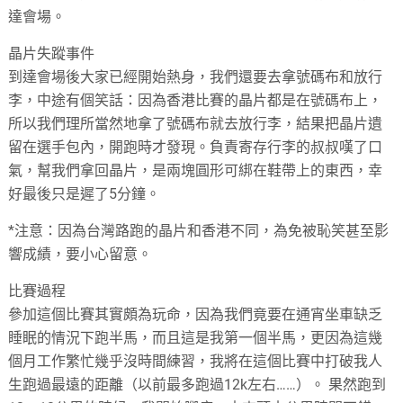
達會場。
晶片失蹤事件
到達會場後大家已經開始熱身，我們還要去拿號碼布和放行
李，中途有個笑話：因為香港比賽的晶片都是在號碼布上，
所以我們理所當然地拿了號碼布就去放行李，結果把晶片遺
留在選手包內，開跑時才發現。負責寄存行李的叔叔嘆了口
氣，幫我們拿回晶片，是兩塊圓形可綁在鞋帶上的東西，幸
好最後只是遲了5分鐘。
*注意：因為台灣路跑的晶片和香港不同，為免被恥笑甚至影
響成績，要小心留意。
比賽過程
參加這個比賽其實頗為玩命，因為我們竟要在通宵坐車缺乏
睡眠的情況下跑半馬，而且這是我第一個半馬，更因為這幾
個月工作繁忙幾乎沒時間練習，我將在這個比賽中打破我人
生跑過最遠的距離（以前最多跑過12k左右……）。 果然跑到