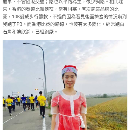
通車，不會阻礙交通；路也以平路為主，很少斜路。相比起
來，香港的賽道比較狹窄，常有阻塞，有次跑某品牌的比
賽，10K變成步行籌款，不過倒因為看見後面擠塞的情況嚇到
我跑了PB。而香港比賽的路線，也沒有太多變化，經常跑白
石角和迪欣湖，已經跑厭。