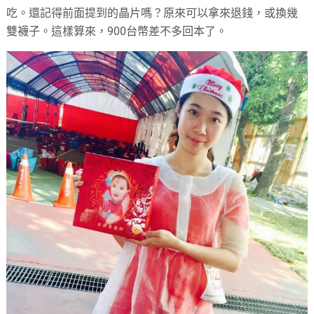
吃。還記得前面提到的晶片嗎？原來可以拿來退錢，或換幾
雙襪子。這樣算來，900台幣差不多回本了。