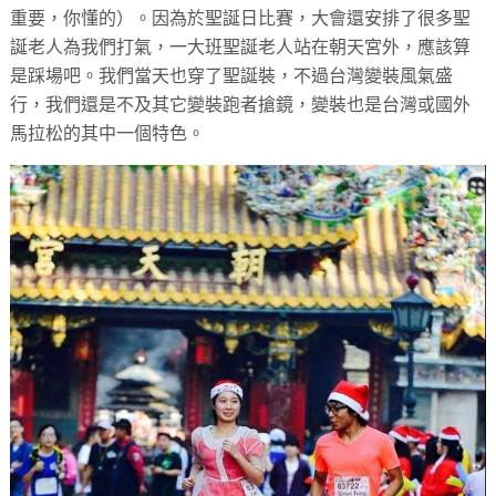
重要，你懂的）。因為於聖誕日比賽，大會還安排了很多聖
誕老人為我們打氣，一大班聖誕老人站在朝天宮外，應該算
是踩場吧。我們當天也穿了聖誕裝，不過台灣變裝風氣盛
行，我們還是不及其它變裝跑者搶鏡，變裝也是台灣或國外
馬拉松的其中一個特色。