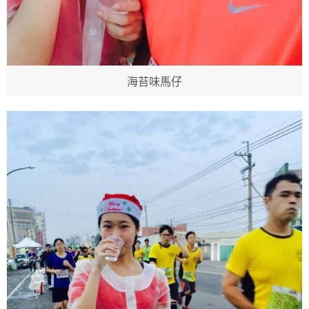
海苔味馬仔