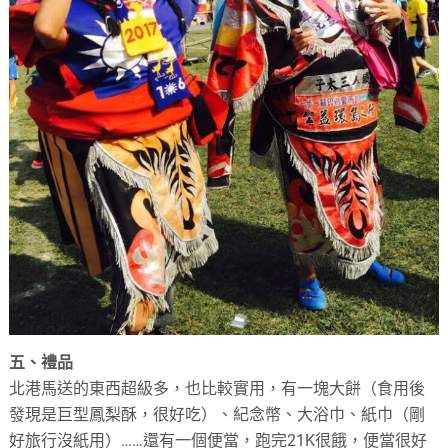
五、禮品
北港馬送的東西超級多，也比較實用，有一塊大餅（食用後
發現是巨型鳳梨酥，很好吃）、紀念幣、大浴巾、紙巾（剛
好旅行沒紙用）……還有一個便當，跑完21K很餓，便當很好