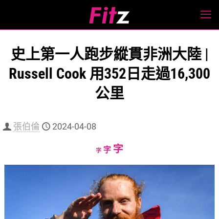
史上第一人跑步縱貫非洲大陸 |
Russell Cook 用352日走過16,300
公里
張伯倫
2024-04-08
Increase
字
Reset
Decrease
字
字
font
font
font
size.
size.
size.