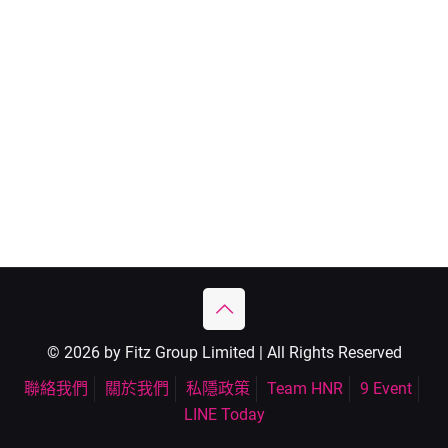
© 2026 by Fitz Group Limited | All Rights Reserved
聯絡我們
關於我們
私隱政策
Team HNR
9 Event
LINE Today