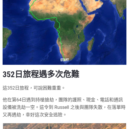
352日旅程遇多次危難
這352日旅程，可說困難重重。
他在第64日遇到持槍搶劫，團隊的護照、現金、電話和通訊
設備被洗劫一空。這令到 Russell 之後與團隊失散，在落單時
又再遇劫，幸好這次安全逃險。