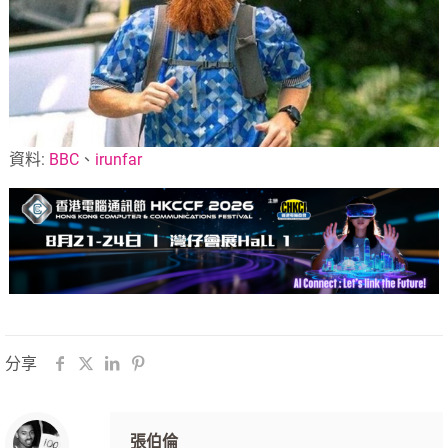
資料:
BBC
、
irunfar
分享
張伯倫