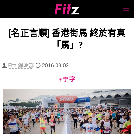
[名正言順] 香港街馬 終於有真
「馬」?
Fitz 編輯部
2016-09-03
Increase
字
Reset
Decrease
字
字
font
font
font
size.
size.
size.