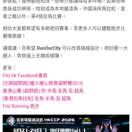
即係點？我哋都唔知呀，佢哋只係講得咁多咋喎！如果佢哋
真係成功舉辦，咁就成為本地繼渣馬、中國海岸馬拉松、皇
者之戰以外，第4個全馬比賽。
相信大家都希望有多啲唔同賽事，等更多人可以體驗跑步比
賽嘅樂趣！
講還講，亦希望
RunOurCity
可以改善路線設計，唔好要一大
棚人，齊齊逼上天橋咁樣囉。
更多：
Fitz.hk Facebook專頁
[元朗越野跑] 鐵人暖心慈善越野賽2016
香港山賽 (越野跑) 的 半馬 全馬 及 超馬
[香港的馬拉松] 全馬 半馬 及 超馬
Fitz Running 跑步