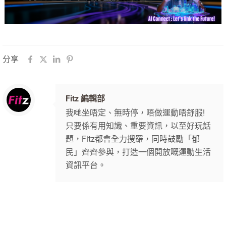
分享
Fitz 編輯部
我哋坐唔定、無時停，唔做運動唔舒服!
只要係有用知識、重要資訊，以至好玩話
題，Fitz都會全力搜羅，同時鼓勵「郁
民」齊齊參與，打造一個開放嘅運動生活
資訊平台。