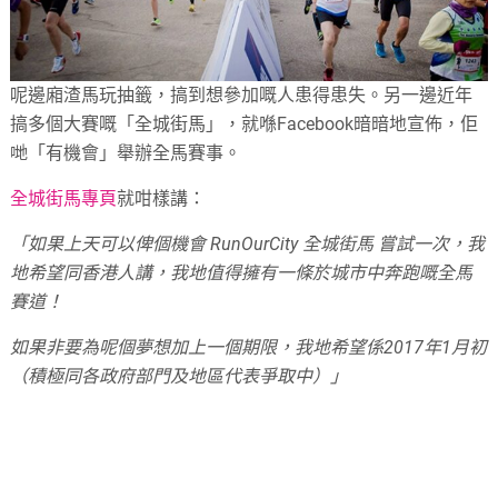
呢邊廂渣馬玩抽籤，搞到想參加嘅人患得患失。另一邊近年
搞多個大賽嘅「全城街馬」，就喺Facebook暗暗地宣佈，佢
哋「有機會」舉辦全馬賽事。
全城街馬專頁
就咁樣講：
「如果上天可以俾個機會 RunOurCity 全城街馬 嘗試一次，我
地希望同香港人講，我地值得擁有一條於城市中奔跑嘅全馬
賽道！
如果非要為呢個夢想加上一個期限，我地希望係2017年1月初
（積極同各政府部門及地區代表爭取中）」