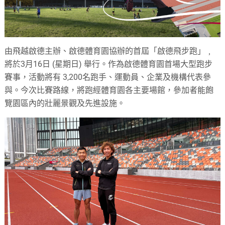
由飛越啟德主辦、啟德體育園協辦的首屆「啟德飛步跑」﹐
將於3月16日 (星期日) 舉行。作為啟德體育園首場大型跑步
賽事，活動將有 3,200名跑手、運動員、企業及機構代表參
與。今次比賽路線，將跑經體育園各主要場館，參加者能飽
覽園區內的壯麗景觀及先進設施。