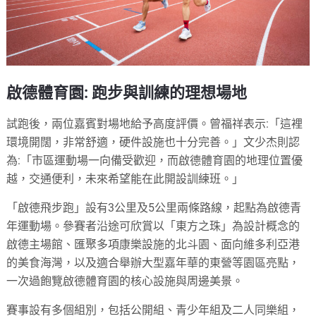
啟德體育園: 跑步與訓練的理想場地
試跑後，兩位嘉賓對場地給予高度評價。曾福祥表示:「這裡
環境開闊，非常舒適，硬件設施也十分完善。」文少杰則認
為:「市區運動場一向備受歡迎，而啟德體育園的地理位置優
越，交通便利，未來希望能在此開設訓練班。」
「啟德飛步跑」設有3公里及5公里兩條路線，起點為啟德青
年運動場。參賽者沿途可欣賞以「東方之珠」為設計概念的
啟德主場館、匯聚多項康樂設施的北斗園、面向維多利亞港
的美食海灣，以及適合舉辦大型嘉年華的東營等園區亮點，
一次過飽覽啟德體育園的核心設施與周邊美景。
賽事設有多個組別，包括公開組、青少年組及二人同樂組，