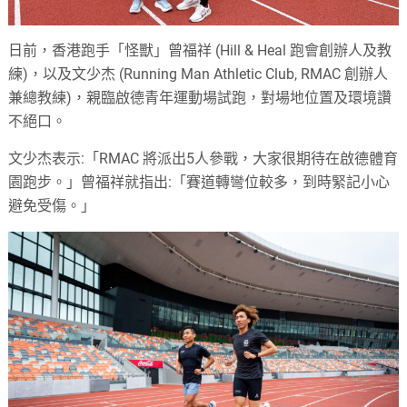
日前，香港跑手「怪獸」曾福祥 (Hill & Heal 跑會創辦人及教
練)，以及文少杰 (Running Man Athletic Club, RMAC 創辦人
兼總教練)，親臨啟德青年運動場試跑，對場地位置及環境讚
不絕口。
文少杰表示:「RMAC 將派出5人參戰，大家很期待在啟德體育
園跑步。」曾福祥就指出:「賽道轉彎位較多，到時緊記小心
避免受傷。」