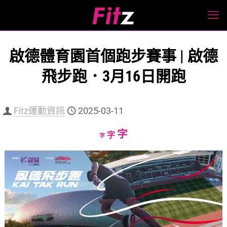
啟德體育園首個跑步賽事 | 啟德
飛步跑．3月16日開跑
Fitz運動資訊
2025-03-11
Increase
字
Reset
Decrease
字
字
font
font
font
size.
size.
size.