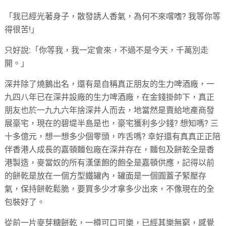
「我已經光著身子，散發誘人香氣，為何不來嚐嗜
?
我等你等
得很苦
!
」
只好說
:
「你等我，我一定會來，不過不是今天，千萬別走
開。」
深井除了燒鵝出名，還有是自稱真正朋友的生力啤酒廠，一
九四八年已在深井設廠的生力啤酒廠，在金錢掛帥下，真正
朋友也於一九九六年捨深井人而去，地當然是賣給地產商發
展豪宅，現在的碧堤半島是也，豪宅獲利多少錢
?
想知嗎
?
三
十多億元，想一想多少個零頭，咋舌嗎
?
幸好還有真真正正陪
伴香港人成長的嘉頓麵包廠在深井存在，麵包及餅乾全是香
港製造，麥當奴的所有漢堡飽的飽全是嘉頓供應，記得以前
的餅乾是放在一個方型鐵罐內，罐面是一個圓蓋子緊壓存
氣，保持餅乾鬆脆，要買多少才拿多少出來，不像現在的全
包裝好了。
從前一片麥芽糖餅乾，一樽可口可樂，已經其樂無窮，感覺