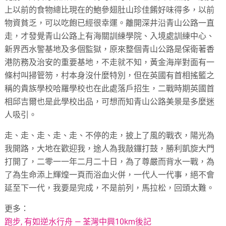
上以前的食物總比現在的鮑參翅肚山珍佳餚好味得多，以前
物資貧乏，可以吃飽已經很幸運。離開深井沿青山公路一直
走，才發覺青山公路上有海關訓練學院、入境處訓練中心、
新界西水警基地及多個監獄，原來整個青山公路是保衛著香
港防務及治安的重要基地，不走就不知，黃金海岸對面有一
條村叫掃管笏，村本身沒什麼特別，但在英國有首相搖籃之
稱的貴族學校哈羅學校也在此處落戶招生，二戰時期英國首
相邱吉爾也是此學校出品，可想而知青山公路美景是多麼迷
人吸引。
走、走、走、走、走、不停的走，披上了風的戰衣，陽光為
我開路，大地在歡迎我，途人為我敲鑼打鼓，勝利凱旋大門
打開了，二零一一年二月二十日，為了尊嚴而背水一戰，為
了為生命添上輝煌一頁而浴血火併，一代人一代事，絕不會
延至下一代，我要是完成，不是前列，馬拉松，回頭太難。
更多：
跑步, 有如逆水行舟 — 荃灣中興10km後記