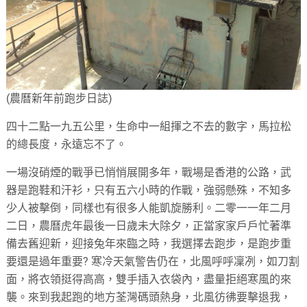
(農曆新年前跑步日誌)
四十二點一九五公里，生命中一組揮之不去的數字，馬拉松
的總長度，永遠忘不了。
一場沒硝煙的戰爭已悄悄展開多年，戰場是香港的公路，武
器是跑鞋和汗衫，只有五六小時的作戰，強弱懸殊，不知多
少人被擊倒，同樣也有很多人能凱旋勝利。二零一一年二月
二日，農曆虎年最後一日歲未大除夕，正當家家戶戶忙著準
備去舊迎新，迎接兔年來臨之時，我選擇去跑步，是跑步重
要還是過年重要
?
寒冷天氣警告仍在，北風呼呼凜冽，如刀割
面，將衣領挺得高高，雙手插入衣袋內，盡量拒絕寒風的來
襲。來到我起跑的地方荃灣碼頭熱身，北風彷彿要擊退我，