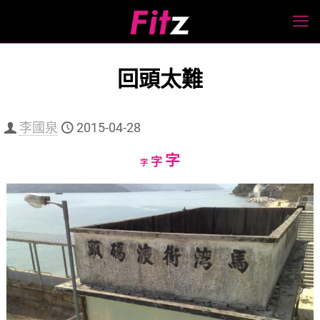
回頭太難
李國泉
2015-04-28
Increase
字
Reset
Decrease
字
字
font
font
font
size.
size.
size.