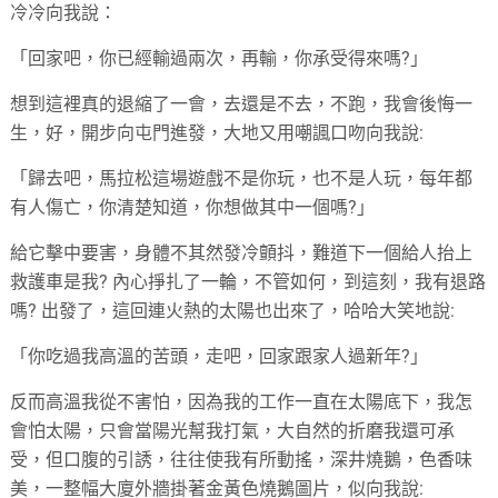
冷冷向我說：
「回家吧，你已經輸過兩次，再輸，你承受得來嗎
?
」
想到這裡真的退縮了一會，去還是不去，不跑，我會後悔一
生，好，開步向屯門進發，大地又用嘲諷口吻向我說
:
「歸去吧，馬拉松這場遊戲不是你玩，也不是人玩，每年都
有人傷亡，你清楚知道，你想做其中一個嗎
?
」
給它擊中要害，身體不其然發冷顫抖，難道下一個給人抬上
救護車是我
?
內心掙扎了一輪，不管如何，到這刻，我有退路
嗎
?
出發了，這回連火熱的太陽也出來了，哈哈大笑地說
:
「你吃過我高溫的苦頭，走吧，回家跟家人過新年
?
」
反而高溫我從不害怕，因為我的工作一直在太陽底下，我怎
會怕太陽，只會當陽光幫我打氣，大自然的折磨我還可承
受，但口腹的引誘，往往使我有所動搖，深井燒鵝，色香味
美，一整幅大廈外牆掛著金黃色燒鵝圖片，似向我說
: