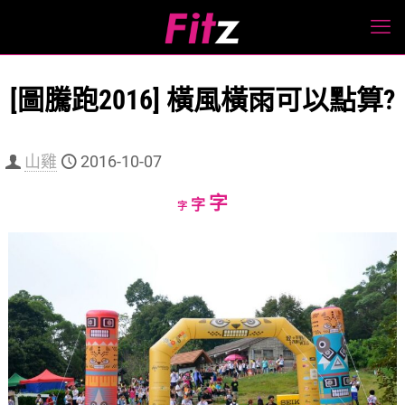
[圖騰跑2016] 橫風橫雨可以點算?
山雞
2016-10-07
Increase
字
Reset
Decrease
字
字
font
font
font
size.
size.
size.