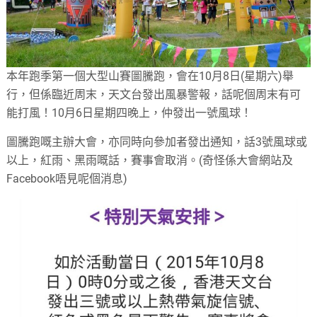
本年跑季第一個大型山賽圖騰跑，會在10月8日(星期六)舉
行，但係臨近周末，天文台發出風暴警報，話呢個周末有可
能打風！10月6日星期四晚上，仲發出一號風球！
圖騰跑嘅主辦大會，亦同時向參加者發出通知，話3號風球或
以上，紅雨、黑雨嘅話，賽事會取消。(奇怪係大會網站及
Facebook唔見呢個消息)