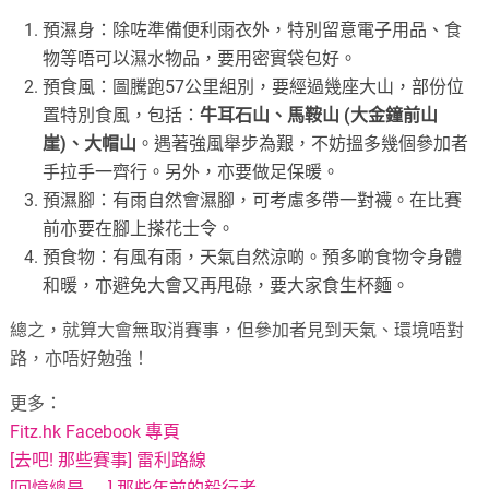
預濕身：除咗準備便利雨衣外，特別留意電子用品、食
物等唔可以濕水物品，要用密實袋包好。
預食風：圖騰跑57公里組別，要經過幾座大山，部份位
置特別食風，包括：
牛耳石山、馬鞍山 (大金鐘前山
崖)、大帽山
。遇著強風舉步為艱，不妨搵多幾個參加者
手拉手一齊行。另外，亦要做足保暖。
預濕腳：有雨自然會濕腳，可考慮多帶一對襪。在比賽
前亦要在腳上搽花士令。
預食物：有風有雨，天氣自然涼啲。預多啲食物令身體
和暖，亦避免大會又再甩碌，要大家食生杯麵。
總之，就算大會無取消賽事，但參加者見到天氣、環境唔對
路，亦唔好勉強！
更多：
Fitz.hk Facebook 專頁
[去吧! 那些賽事] 雷利路線
[回憶總是……] 那些年前的毅行者