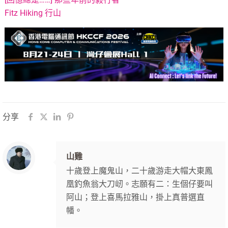
Fitz Hiking 行山
分享
山雞
十歲登上魔鬼山，二十歲游走大帽大東鳳
凰釣魚翁大刀屻。志願有二：生個仔要叫
阿山；登上喜馬拉雅山，掛上真普選直
幡。