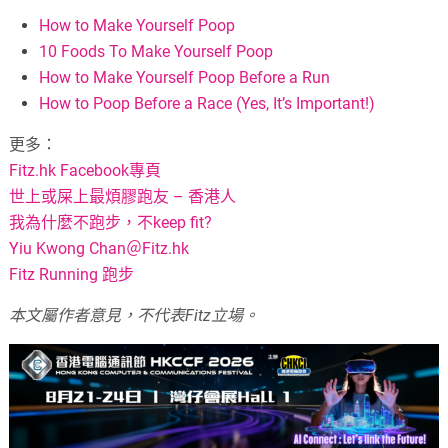
How to Make Yourself Poop
10 Foods To Make Yourself Poop
How to Make Yourself Poop Before a Run
How to Poop Before a Race (Yes, It’s Important!)
更多：
Fitz.hk Facebook專頁
世上或屎上最煩膠跑友 – 香港人
我為什麼不跑步，不keep fit?
Yiu Kwong Chan＠Fitz.hk
Fitz Running 跑步
本文屬作者意見，不代表
Fitz
立場。