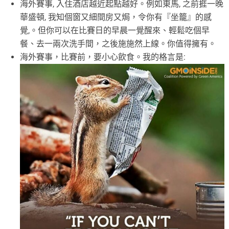
海外賽事, 入住酒店越近起點越好。例如東馬, 之前捱一晚
華盛頓, 我知個窗又細間房又焗，令你有『坐籠』的感
覺,。但你可以在比賽日的早晨一覺醒來、輕鬆吃個早
餐、去一兩次洗手間，之後施施然上線。你值得擁有。
海外賽事，比賽前，要小心飲食。我的格言是: