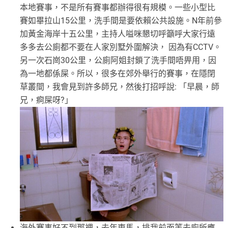
本地賽事，不是所有賽事都辦得很有規模。一些小型比
賽如畢拉山15公里，洗手間是要依賴公共設施。N年前參
加黃金海岸十五公里，主持人嗌咪懇切呼籲呼大家行遠
多多去公廁都不要在人家別墅外圍解決， 因為有CCTV。
另一次石崗30公里，公廁阿姐封鎖了洗手間唔畀用，因
為一地都係屎。所以，很多在郊外舉行的賽事，在隱閉
草叢間，我會見到許多師兄，然後打招呼說: 「早晨，師
兄，痾屎呀?」
海外賽事好不到那裡，去年東馬，排我前面等去廁所應