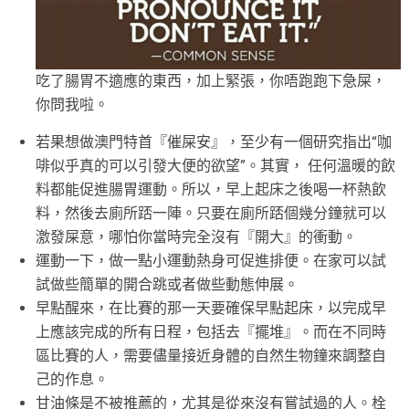
吃了腸胃不適應的東西，加上緊張，你唔跑跑下急屎，
你問我啦。
若果想做澳門特首『催屎安』，至少有一個研究指出“咖
啡似乎真的可以引發大便的欲望”。其實， 任何溫暖的飲
料都能促進腸胃運動。所以，早上起床之後喝一杯熱飲
料，然後去廁所踎一陣。只要在廁所踎個幾分鐘就可以
激發屎意，哪怕你當時完全沒有『開大』的衝動。
運動一下，做一點小運動熱身可促進排便。在家可以試
試做些簡單的開合跳或者做些動態伸展。
早點醒來，在比賽的那一天要確保早點起床，以完成早
上應該完成的所有日程，包括去『擺堆』。而在不同時
區比賽的人，需要儘量接近身體的自然生物鐘來調整自
己的作息。
甘油條是不被推薦的，尤其是從來沒有嘗試過的人。栓