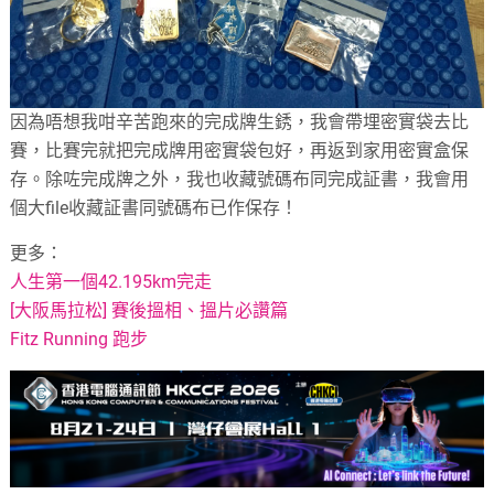
因為唔想我咁辛苦跑來的完成牌生銹，我會帶埋密實袋去比
賽，比賽完就把完成牌用密實袋包好，再返到家用密實盒保
存。除咗完成牌之外，我也收藏號碼布同完成証書
，
我會用
個大
file
收藏証書同號碼布已作保存！
更多：
人生第一個42.195km完走
[大阪馬拉松] 賽後搵相、搵片必讚篇
Fitz Running 跑步