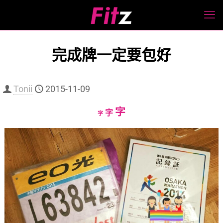
完成牌一定要包好
Tonii
2015-11-09
Increase
字
Reset
Decrease
字
字
font
font
font
size.
size.
size.