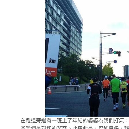
在跑道旁邊有一班上了年紀的婆婆為我們打氣
予我們最親切的笑容。此情此景，感觸良多，