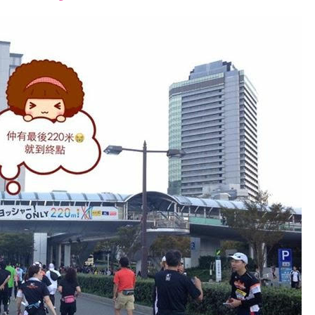
font
font
font
size.
size.
size.