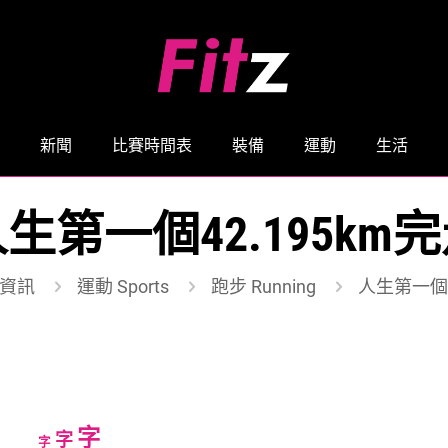
新聞
比賽時間表
裝備
運動
生活
生第一個42.195km
資訊
運動 Sports
跑步 Running
人生第一個4
Increase
字
Reset
Decrease
字
字