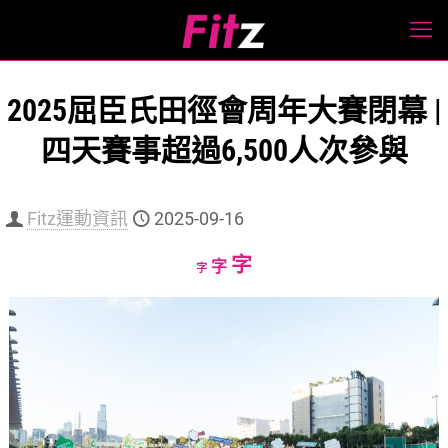
2025屈臣氏田徑會周年大賽閉幕 |
四天賽事超過6,500人次參與
Fitz運動資訊
2025-09-16
Increase
字
Reset
Decrease
字
字
font
font
font
size.
size.
size.