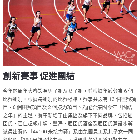
創新賽事 促進團結
今年的周年大賽設有男子組及女子組，並根據年齡分為 6 個
比賽組別。根據每組別的比賽標準，賽事共設有 13 個徑賽項
目、6 個田賽項目及 2 個接力項目。為配合集團今年「團結
之年」的主題，賽事新增了由集團及旗下不同品牌，包括屈
臣氏、百佳超級市場、豐澤、屈臣氏酒窖及屈臣氏蒸餾水等
派員出賽的「4×100 米接力賽」及由集團員工及其子女一同
參與的「100 米親子接力賽」，盼藉此激發團隊凝聚力之