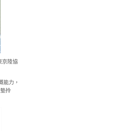
東京陸協
川內嘅能力，
鞋墊拎