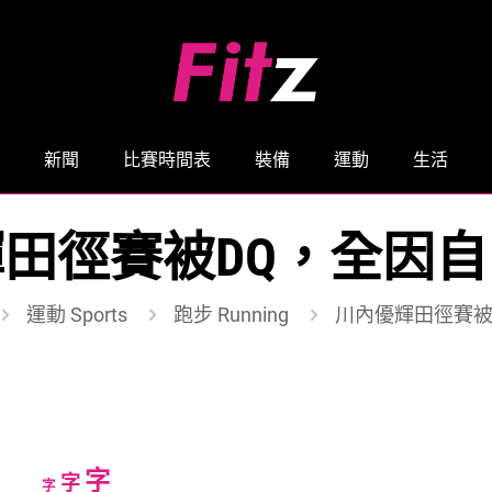
新聞
比賽時間表
裝備
運動
生活
田徑賽被DQ，全因
運動 Sports
跑步 Running
川內優輝田徑賽被
Increase
字
Reset
Decrease
字
字