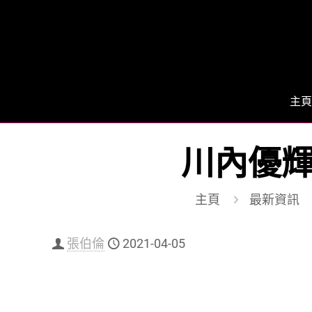
主頁
川內優輝
主頁
最新資訊
張伯倫
2021-04-05