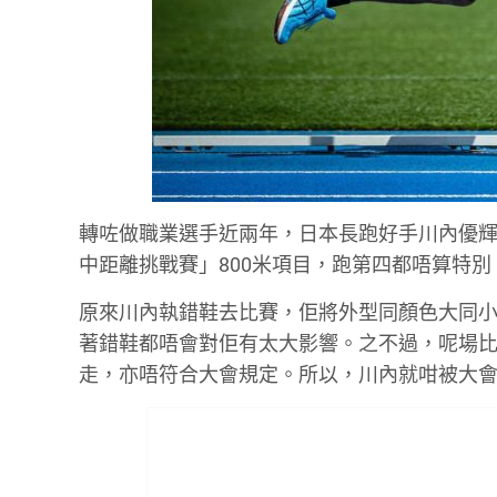
轉咗做職業選手近兩年，日本長跑好手川內優輝竟
中距離挑戰賽」800米項目，跑第四都唔算特
原來川內執錯鞋去比賽，佢將外型同顏色大同小異嘅 Asics
著錯鞋都唔會對佢有太大影響。之不過，呢場比
走，亦唔符合大會規定。所以，川內就咁被大會