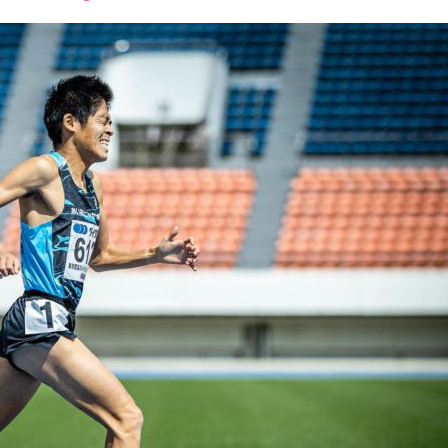
font
font
font
size.
size.
size.