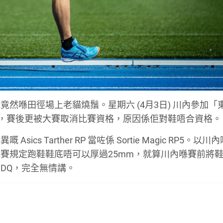
然喺田徑場上老貓燒鬚。星期六 (4月3日) 川內參加「
別，賽後更被大賽取消比賽資格，原因係佢對鞋唔合資格。
 Tarther RP 當咗係 Sortie Magic RP5。以
賽規定跑鞋鞋底唔可以厚過25mm，就算川內喺賽前將
DQ，完全無情講。