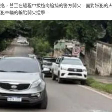
逃逸，甚至在過程中拔槍向追捕的警方開火。面對嫌犯的
嫌犯車輛的輪胎開火還擊。