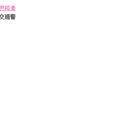
巴拉圭
視交通警