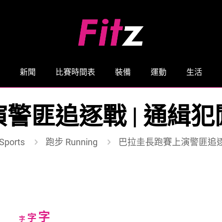
新聞
比賽時間表
裝備
運動
生活
警匪追逐戰 | 通緝
ports
跑步 Running
巴拉圭長跑賽上演警匪追逐
Increase
字
Reset
Decrease
字
字