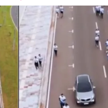
font
font
font
size.
size.
size.