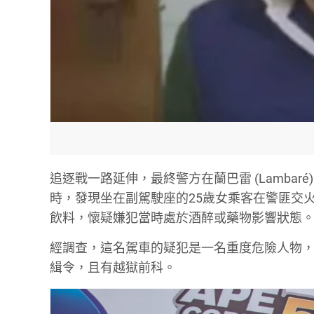
追逐戰一路延伸，最終警方在蘭巴雷 (Lamba
時，發現坐在副駕駛座的25歲女乘客在警匪交
飲料，懷疑嫌犯當時處於酒醉或藥物影響狀態
經調查，這名駕車的疑犯是一名重度危險人物，
緝令，且有越獄前科。