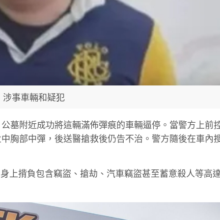
涉事車輛和疑犯
ré) 公墓附近成功將這輛滿佈彈痕的車輛逼停。當警方上前
火中胸部中彈，後送醫搶救後仍告不治。警方隨後在車內
。
身上揹負包含竊盜、搶劫、汽車竊盜甚至蓄意殺人等高達