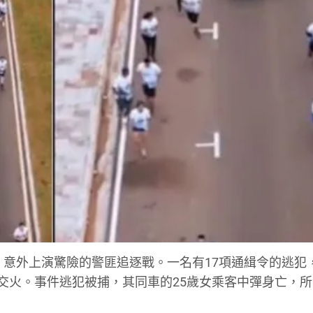
長跑賽，意外上演驚險的警匪追逐戰。一名有17項通緝令的逃
烈交火。事件逃犯被捕，其同車的25歲女乘客中彈身亡，