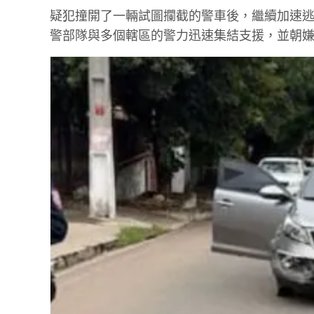
疑犯撞開了一輛試圖攔截的警車後，繼續加速
警部隊與多個轄區的警力迅速集結支援，並朝