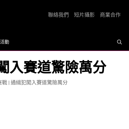
聯絡我們
短片攝影
商業合作
活動
犯闖入賽道驚險萬分
戰 | 通緝犯闖入賽道驚險萬分