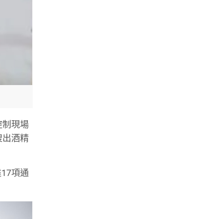
控制現場
搜出酒精
17項通