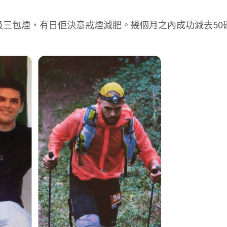
每日吸三包煙，有日佢決意戒煙減肥。幾個月之內成功減去50