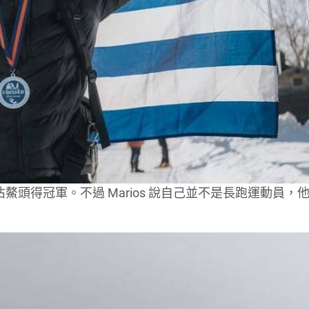
獨佔鰲頭得冠軍。不過 Marios 說自己並不是長跑運動員，