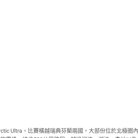
nd Arctic Ultra，比賽橫越瑞典芬蘭兩國，大部份位於北極