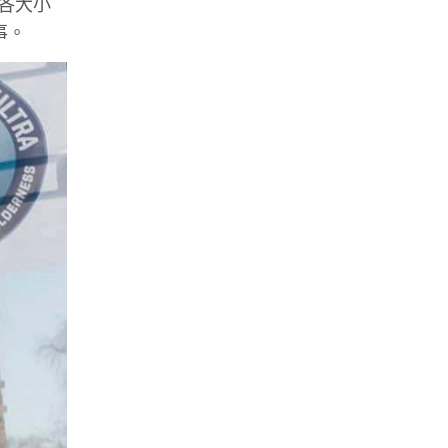
各大小
事。