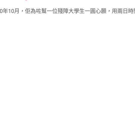
font
font
font
ou，2020年10月，佢為咗幫一位殘障大學生一圓心願，用兩日
size.
size.
size.