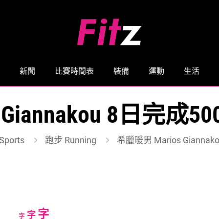
新聞
比賽時間表
裝備
運動
生活
s Giannakou 8日完
ports
跑步 Running
希臘暖男 Marios Gian
Increase
字
Reset
Decrease
字
字