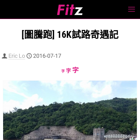
[圖騰跑] 16K試路奇遇記
Eric Lo
2016-07-17
Increase
字
Reset
Decrease
字
字
font
font
font
size.
size.
size.