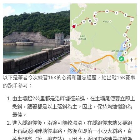
以下是筆者今次練習16K的心得和難忘經歷，給出戰16K賽事
的跑手參考：
由主壩起2公里都是沿畔塘徑前進，在主壩尾便要立即上
急斜，跟著都是以上落斜為主。因此，保持均速慢跑為
最佳。
進入緩跑徑後，沿途可能較濕滑，在緩跑徑末端又要跑
上石級返回畔塘徑車路，然後立即落一小段大斜路，直
達半閒亭（第一檢查站）。因此，返回車路時最好稍為