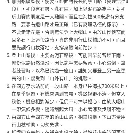
離開鉛礦坳後，便要立即面對長長的攀山路（麥理浩徑8
段），初段有石級、亂石陣，加上以泥石路為主，對初
玩山賽的朋友是一大難關。而且在海拔500米處有分支
路，要靠右邊山路才是正確（已有麥理浩徑的標示），
不要走錯左邊，否則無法登上大帽山。由於山徑狹窄而
且多石，上這段路時，真的非用行山杖輔助不可，而且
要先讓行山杖落地，支撐身體向前踏步。
登上山脊後，主要為泥石路段，可能因早前曾經下雨，
部份泥路仍然濕滑，因此跑手需要留意，小心滑倒。筆
者練習時，以為已跨過一座山，誰知又要登上另一座更
高的山，感受到「山外有山」的挑戰。
在四方亭水站前的一段山路，本身已達海拔700米以上，
在夏季練習，有機會遇到雲霧，導致視野不清，但當入
秋後，機會相對減少，但仍不可掉以輕心。由於大帽山
一帶氣候多變，隨時刮起大風，小心著涼及步履不穩。
由四方山至四方亭的落山山路，相當崎嶇，下山盡量用
行山杖輔助，切勿急進。
抵達四方亭後，在補充水份之餘，最好花少許時間再作