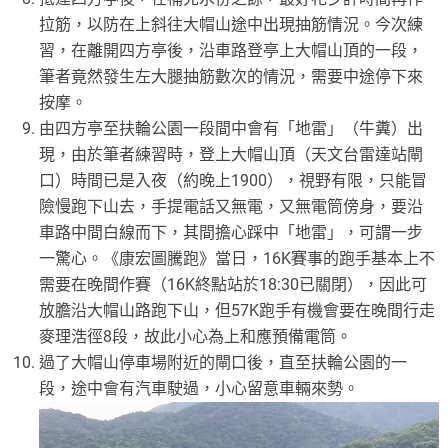
拉筋，以防在上斜往大帽山途中出現抽筋情況。今次練
習，在離開四方亭後，沿車路登亭上大帽山頂的一段，
筆者竟然發生左大腿抽筋數次的情況，需要中途停下來
按摩。
由四方亭至扶輪公園一段間中會有「地雷」（牛糞）出
現，由於筆者練習時，登上大帽山頂（天文台雷達站閘
口）時間已是入夜（約晚上1900），視野有限，只能冒
險慢跑下山去，手提電話又無電，又無電筒傍身，要沿
車路中間白線而下，其間擔心踩中「地雷」，可謂一步
一驚心。《康宏圖騰跑》當日，16K賽事的跑手基本上不
需要在晚間作賽（16K終點站於18:30已關閉），因此可
放膽沿大帽山路跑下山，但57K跑手有機會要在晚間行走
麥理浩徑8段，故此小心為上和應預備電筒。
過了大帽山停車場附近的閘口後，直至扶輪公園的一
段，途中會有汽車駛過，小心留意車輛來勢。