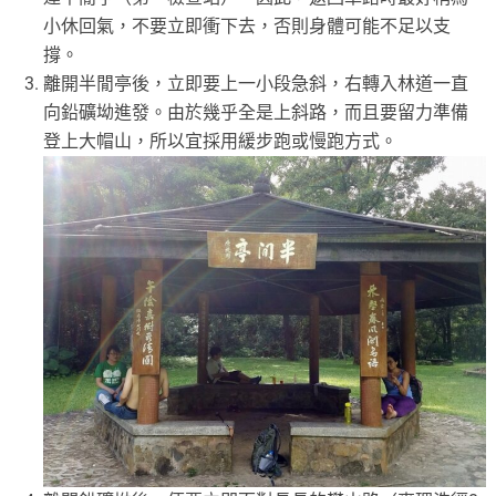
小休回氣，不要立即衝下去，否則身體可能不足以支
撐。
離開半閒亭後，立即要上一小段急斜，右轉入林道一直
向鉛礦坳進發。由於幾乎全是上斜路，而且要留力準備
登上大帽山，所以宜採用緩步跑或慢跑方式。