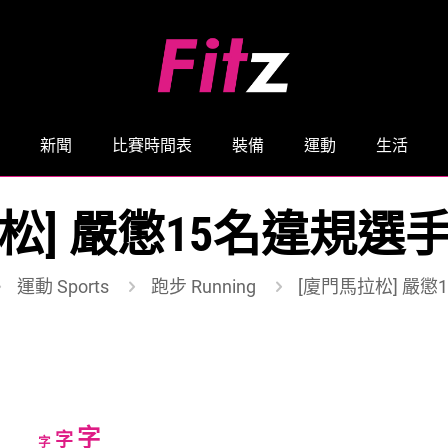
新聞
比賽時間表
裝備
運動
生活
松] 嚴懲15名違規選
運動 Sports
跑步 Running
[廈門馬拉松] 嚴懲
Increase
字
Reset
Decrease
字
字