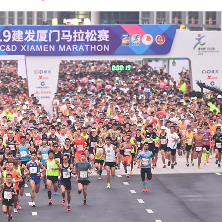
font
font
font
size.
size.
size.