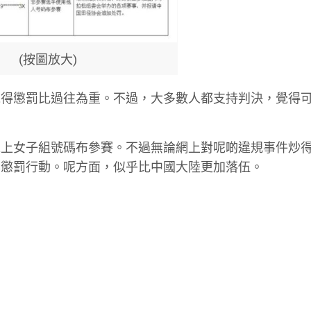
(按圖放大)
覺得懲罰比過往為重。不過，大多數人都支持判決，覺得
戴上女子組號碼布參賽。不過無論網上對呢啲違規事件炒
咩懲罰行動。呢方面，似乎比中國大陸更加落伍。