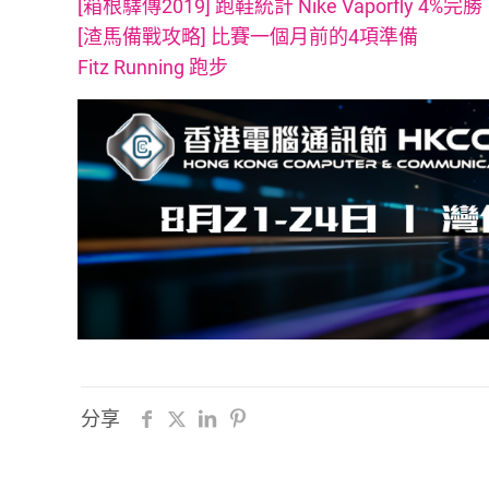
[箱根驛傳2019] 跑鞋統計 Nike Vaporfly 4%完勝
[渣馬備戰攻略] 比賽一個月前的4項準備
Fitz Running 跑步
分享