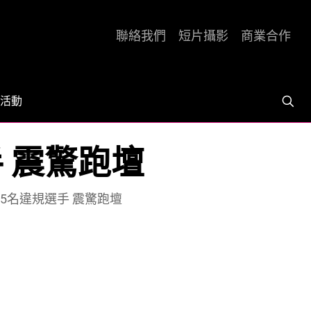
聯絡我們
短片攝影
商業合作
活動
手 震驚跑壇
15名違規選手 震驚跑壇