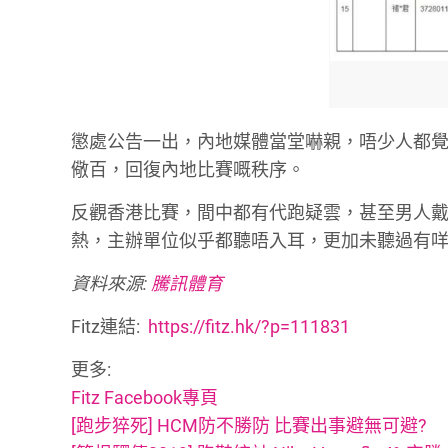
懲處公告一出，內地媒體當堂嚇親，唔少人都
儆百，回復內地比賽嘅秩序。
反觀香港比賽，間中都有代跑疑雲，甚至男人
熱，主辦單位似乎都聽唔入耳，更加未聽過有
資料來源:
騰訊體育
Fitz連結:
https://fitz.hk/?p=111831
更多:
Fitz Facebook專頁
[跑步猝死] HCM防不勝防 比賽出事避無可避?