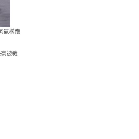
氧氣樽跑
佚豪被裁