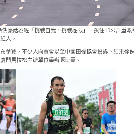
員徐佚豪話為咗「挑戰自我，挑戰極限」，孭住10公斤重嘅
絡紅人。
碼布參賽，不少人向賽會以至中國田徑協會投訴。結果徐
由廈門馬拉松主辦單位舉辦嘅比賽。