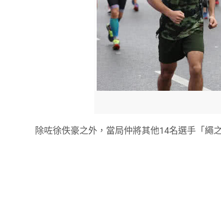
除咗徐佚豪之外，當局仲將其他14名選手「繩之