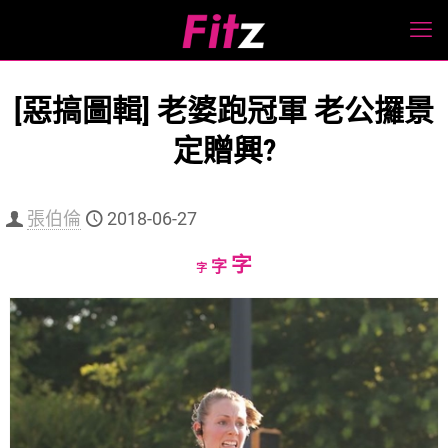
[惡搞圖輯] 老婆跑冠軍 老公攞景
定贈興?
張伯倫
2018-06-27
Increase
字
Reset
Decrease
字
字
font
font
font
size.
size.
size.