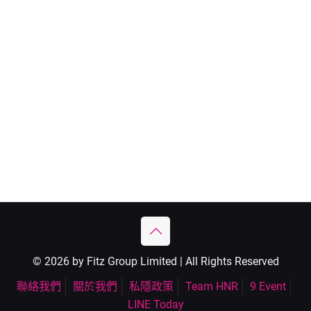
© 2026 by Fitz Group Limited | All Rights Reserved
聯絡我們
關於我們
私隱政策
Team HNR
9 Event
LINE Today