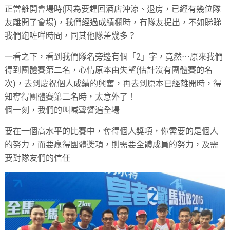
正當離開會場時(因為要趕回酒店沖涼、退房，已經有幾位隊
友離開了會場)，我們經過成績欄時，有隊友提出，不如睇睇
我們跑咗咩時間，同其他隊差幾多？
一看之下，看到我們隊名旁邊有個「2」字，竟然⋯原來我們
得到團體賽第二名，心情原本由失望(估計沒有團體賽的名
次)，去到慶祝個人成績的興奮，再去到原本已經離開時，得
知奪得團體賽第二名時，太意外了！
個一刻，我們的叫喊聲響遍全場
要在一個高水平的比賽中，奪得個人奬項，你需要的是個人
的努力，而要贏得團體奬項，則需要全體成員的努力，及需
要對隊友們的信任