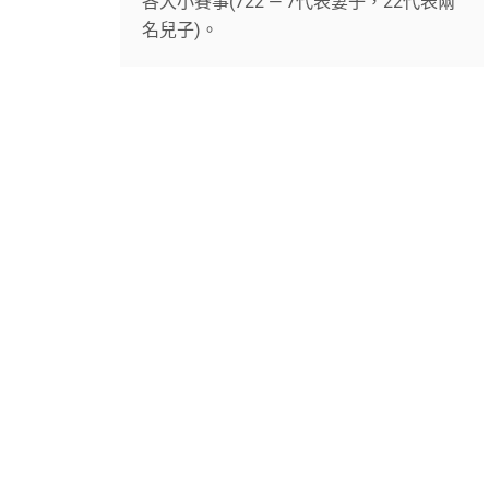
各大小賽事(722 — 7代表妻子，22代表兩
名兒子)。