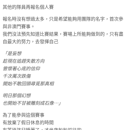
其他的隊員再報名個人賽
報名時沒有想過太多，只是希望能夠用團隊的名字，首次參
與非澳門賽事。
我們沒法預先知道比賽結果，賽場上所能夠做到的，只有盡
自最大的努力，去發揮自己
「是妄想
趁現在追趕失散方向
曾懷著心底的信仰
千次萬次跌傷
開始不敢回頭尋覓那真相
明日那個幻想
也開始不甘被雕刻成石像⋯」
為了能參與這個賽事
有放棄了假日休息的時間