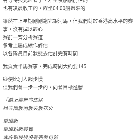
有等待孩兒睡著了，才坐夜船船前往的
也有凌晨收工的，趕坐04:00船過來的
雖然在上星期剛剛跑完銀河馬，但我們對於香港高水平的賽
事，沒有掉以輕心
賽前一齊分析賽道
參考上屆成績作評估
以各隊員目前狀態去估計完賽時間
我負責半馬賽事，完成時間大約要145
縱使比別人起步慢
但我們會一步一步的，向著目標進發
「踏上這無盡旅途
過去飄散消散失散花火
重燃起
重燃點起鼓舞
或許到最後沒有完美句號