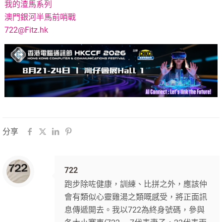
我的渣馬系列
澳門銀河半馬前哨戰
722@Fitz.hk
分享
722
跑步除咗健康，訓練、比拼之外，應該仲
會有類似心靈雞湯之類嘅感受，將正面訊
息傳遞開去。我以722為終身號碼，參與