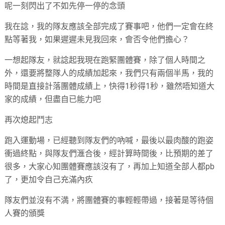
呢一刻閃出了不如先停一停的念頭
我在諗，我的隊友應該全部完成了賽事吧，他們一定會在終
點等著我，如果遲遲未見我回來，會否令他們擔心？
一想起隊友，就諗起我現在跑緊團體賽，除了個人時間之
外，還要將整隊人的成績加起來，我們只有兩個半馬，我的
時間是直接計落團體成績上，快得1秒得1秒，雖然唔知道大
家的成績，但盡自已能力吧
再次熄起鬥志
跑入運動場，已經聽到隊友們的吶喊，最後以最肉酸的跑姿
衝過終點，與隊友們滙合後，經計算時間後，比預期的差了
很多，大家心知團體賽應該沒有了，再加上知道全部人都pb
了，更加令自己充滿內疚
隊友們並沒有不満，將團體賽的事輕輕帶過，接著是等待個
人賽的頒獎