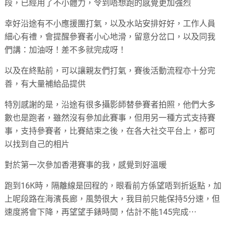
段，已經用了不小體力，令到唔想跑的感覺更加強烈
幸好沿途有不小應援團打氣，以及水站安排好好，工作人員
細心有禮，會提醒參賽者小心地滑，留意分岔口，以及同我
們講：加油呀！差不多就完成呀！
以及在終點前，可以讓親友們打氣，賽後活動流程亦十分完
善，有大量補給品提供
特別感謝的是，沿途有很多攝影師替參賽者拍照，他們大多
數也是跑者，雖然沒有參加此賽事，但用另一種方式支持賽
事，支持參賽者，比賽結束之後，在各大社交平台上，都可
以找到自己的相片
對於第一次參加香港賽事的我，感覺到好溫暖
跑到16K時，隔離線是回程的，眼看前方係望唔到折返點，加
上呢段路在海濱長廊，風勢很大，我目前只能保持5分速，但
速度將會下降，再望望手錶時間，估計不能145完成⋯