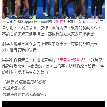
一直都想將Supper Moment的《
無盡
》歌詞，留待sub 4之文
章引用，因為無論歌曲旋律，歌詞內容，很容易觸動人心，
不論在跑步或其他事情上，都能夠鼓勵大家去追求夢想
劇本大綱早已經在腦海中修改了幾十次，可惜仍然時晨未
到，唯有安靜的等待
冥冥中自有天意，在剛剛完成的《
皇者之戰2015
》，我慶幸
能夠發現比sub 4更激動，更熱血的事，所以將原本留待sub4
的劇本，變成為今次的故事
「夢想 於漆黑裡仍然鏗鏘
仍然大聲高唱
仍然期待世界給我鼓掌⋯」