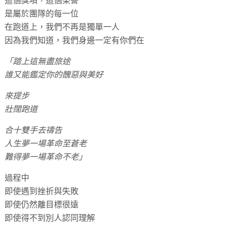
這個獎項，這個榮譽
是屬於團隊的每一位
在跑道上，我們不再是獨單一人
因為我們知道，我們身邊一定有你們在
「踏上這無盡旅途
誰又能鑑定你的醜惡與美好
來提步
壯闊跑道
合十雙手去禱告
人生夢一場革命至蒼老
難得夢一場革命不老」
過程中
即使遇到挫折與失敗
即使仍然離目標很遠
即使得不到別人認同理解