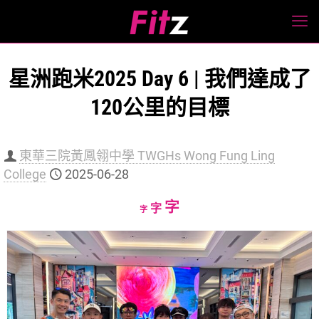
星洲跑米2025 Day 6 | 我們達成了
120公里的目標
東華三院黃鳳翎中學 TWGHs Wong Fung Ling
College
2025-06-28
Increase
字
Reset
Decrease
字
字
font
font
font
size.
size.
size.