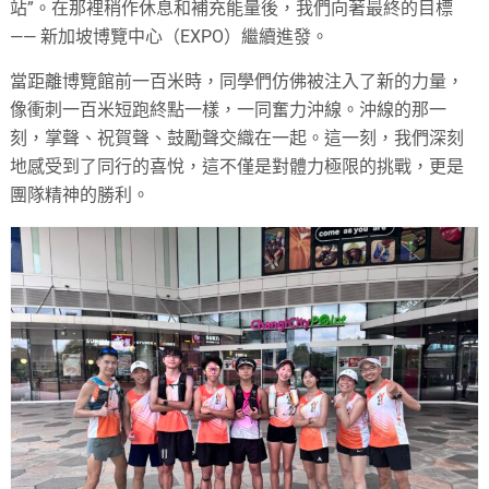
站”。在那裡稍作休息和補充能量後，我們向著最終的目標
—— 新加坡博覽中心（EXPO）繼續進發。
當距離博覽館前一百米時，同學們仿佛被注入了新的力量，
像衝刺一百米短跑終點一樣，一同奮力沖線。沖線的那一
刻，掌聲、祝賀聲、鼓勵聲交織在一起。這一刻，我們深刻
地感受到了同行的喜悅，這不僅是對體力極限的挑戰，更是
團隊精神的勝利。