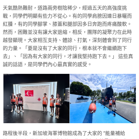
天氣酷熱難耐，道路兩旁樹陰稀少，經過五天的高強度挑
戰，同學們明顯有些力不從心。有的同學肩膀因連日暴曬而
紅腫，有的同學腳掌、膝蓋和腿部因多日奔跑而疼痛酸軟。
然而，困難並沒有讓大家退縮，相反，團隊的凝聚力在此時
越發顯現。大家相互支持、體諒、打氣，深刻體會到了同行
的力量。「要是沒有了大家的同行，根本就不會繼續跑下
去」、「因為有大家的同行，才讓我堅持跑下去。」 這些真
誠的話語，是同學們內心最真實的感受。
路程後半段，新加坡海軍博物館成為了大家的 “能量補給