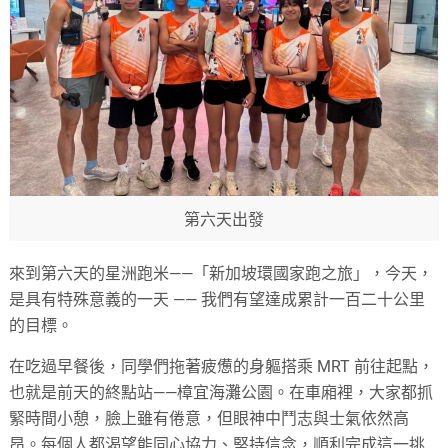
第六天出發
來到第六天的星洲跑米——「新加坡環國家跑之旅」，今天，
是具有特殊意義的一天 —— 我們有望達成累計一百二十公里
的目標。
在吃過早餐後，同學們拖著疲憊的身軀搭乘 MRT 前往起點，
也就是前天的終點站——樟宜海灘公園。在車廂裡，大家都抓
緊時間小憩，臉上雖有倦意，但眼神中鬥志與士氣依然高
昂。每個人都渴望能同心協力、堅持信念，順利完成這一挑