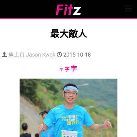
最大敵人
角止頁 Jason Kwok
2015-10-18
Increase
字
Reset
Decrease
字
字
font
font
font
size.
size.
size.