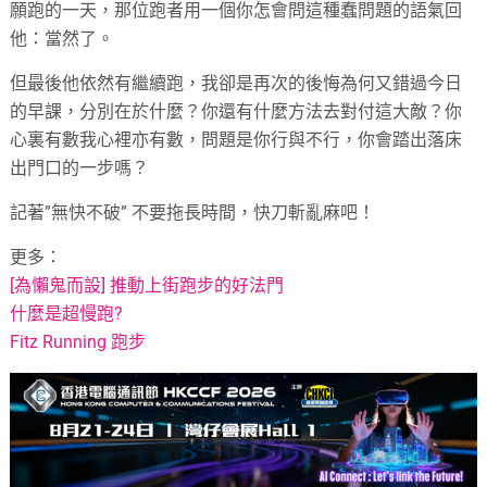
願跑的一天，那位跑者用一個你怎會問這種蠢問題的語氣回
他：當然了。
但最後他依然有繼續跑，我卻是再次的後悔為何又錯過今日
的早課，分別在於什麼？你還有什麼方法去對付這大敵？你
心裏有數我心裡亦有數，問題是你行與不行，你會踏出落床
出門口的一步嗎？
記著”無快不破” 不要拖長時間，快刀斬亂麻吧！
更多：
[為懶鬼而設] 推動上街跑步的好法門
什麼是超慢跑?
Fitz Running 跑步