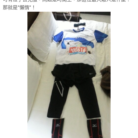
那就是”懶惰”！