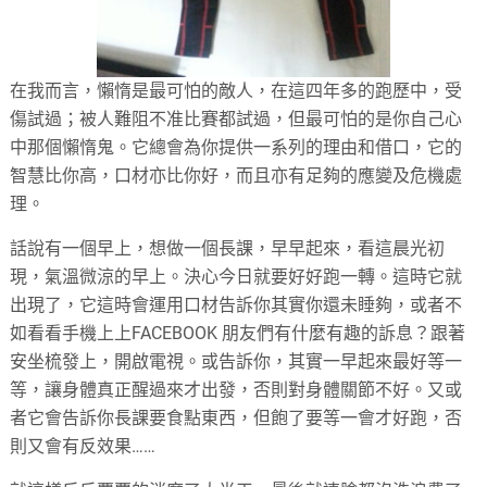
在我而言，懶惰是最可怕的敵人，在這四年多的跑歷中，受
傷試過；被人難阻不准比賽都試過，但最可怕的是你自己心
中那個懶惰鬼。它總會為你提供一系列的理由和借口，它的
智慧比你高，口材亦比你好，而且亦有足夠的應變及危機處
理。
話說有一個早上，想做一個長課，早早起來，看這晨光初
現，氣溫微涼的早上。決心今日就要好好跑一轉。這時它就
出現了，它這時會運用口材告訴你其實你還未睡夠，或者不
如看看手機上上FACEBOOK 朋友們有什麼有趣的訴息？跟著
安坐梳發上，開啟電視。或告訴你，其實一早起來最好等一
等，讓身體真正醒過來才出發，否則對身體關節不好。又或
者它會告訴你長課要食點東西，但飽了要等一會才好跑，否
則又會有反效果……