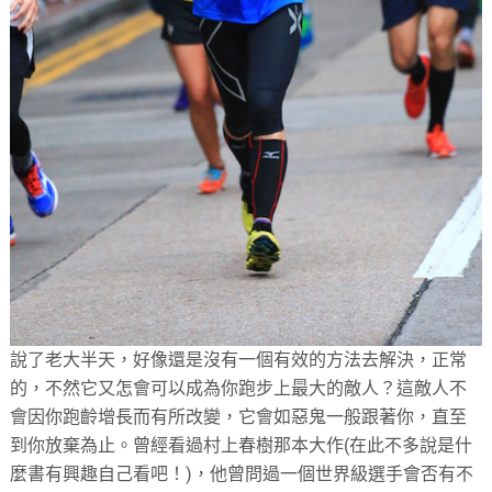
說了老大半天，好像還是沒有一個有效的方法去解決，正常
的，不然它又怎會可以成為你跑步上最大的敵人？這敵人不
會因你跑齡增長而有所改變，它會如惡鬼一般跟著你，直至
到你放棄為止。曾經看過村上春樹那本大作(在此不多說是什
麼書有興趣自己看吧！)，他曾問過一個世界級選手會否有不