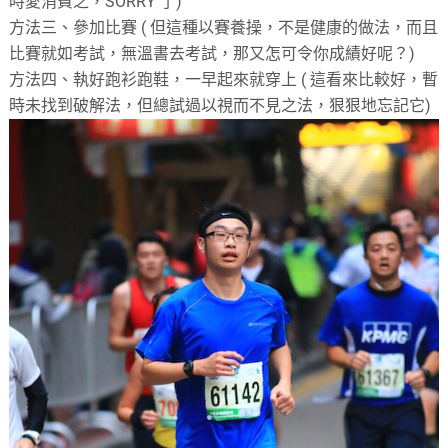
時愛消費之，SORRY 了)
方法三、參加比賽 ( 但這種以賽養操，不是健康的做法，而且
比賽就如考試，無溫書去考試，那又怎可令你成績好呢？)
方法四、執好跑衫跑鞋，一早起來就穿上 ( 這看來比較好，暫
時未找到破解法，但總試過以視而不見之法，狠狠地忘記它)