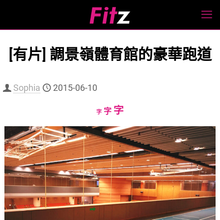
[有片] 調景嶺體育館的豪華跑道
Sophia
2015-06-10
Increase
字
Reset
Decrease
字
字
font
font
font
size.
size.
size.