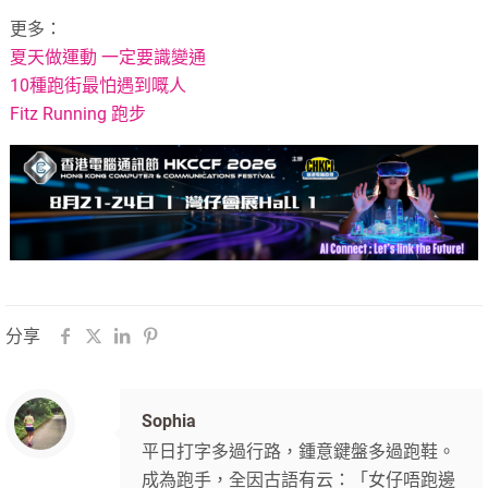
更多：
夏天做運動 一定要識變通
10種跑街最怕遇到嘅人
Fitz Running 跑步
分享
Sophia
平日打字多過行路，鍾意鍵盤多過跑鞋。
成為跑手，全因古語有云：「女仔唔跑邊