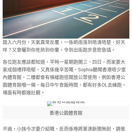
踏入六月份，天氣異常反覆，一係啲雨落到唔清唔楚，好天
咩？又會曬到你死熱到你暈，令到出街跑步意慾急插。
各位跑友應該都知道，平時一星期跑開三、四日，而家要大
家成個禮拜唔郁，又真係幾辛苦嘅，Sophia聽聞香港唔少室
內體育館，二樓都會有條緩跑徑開放公眾使用，例如香港公
園體育館嗰一條，每日中午食飯時間，都有好多OL去練跑，
場面有時都幾壯觀。
香港公園體育館
不過，小妹今次要介紹嘅，反而係喺將軍澳新開無耐，調景