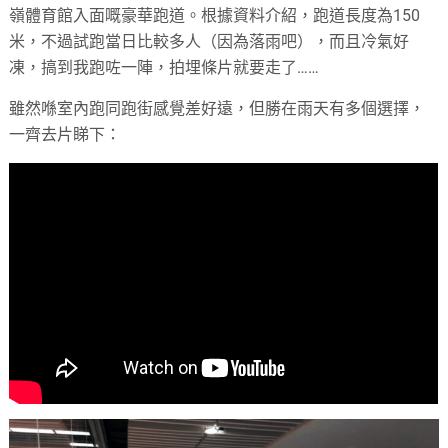
嶺體育館入面嘅豪華跑道。根據資料介紹，跑道長度為150
米，不過試跑當日比較多人（因為落雨吧），而且冷氣好
凍，搞到我跑咗一陣，拍埋條片就要走了……
雖然喺室內跑同跑街感覺差好遠，但勝在雨天有多個選擇，
一齊去片睇下：