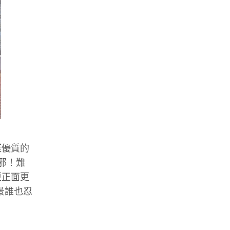
樣優質的
邪！難
更正面更
景誰也忍