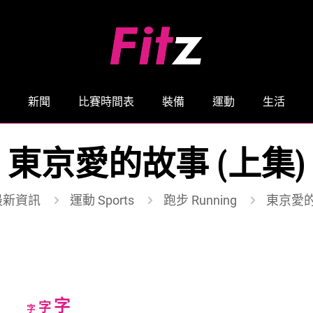
新聞
比賽時間表
裝備
運動
生活
東京愛的故事 (上集)
最新資訊
運動 Sports
跑步 Running
東京愛的
Increase
字
Reset
Decrease
字
字