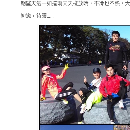
期望天氣一如這兩天天樣放晴，不冷也不熱，
初戀，待續……