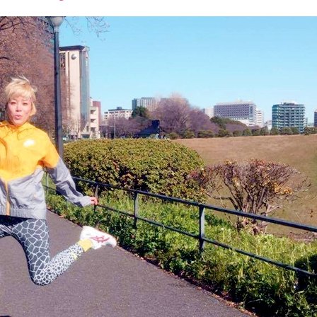
font
font
font
size.
size.
size.