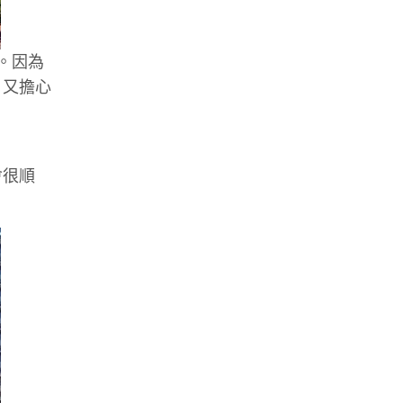
。因為
，又擔心
會很順