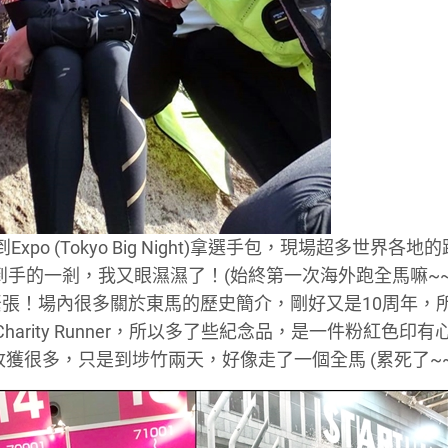
o (Tokyo Big Night)拿選手包，現場超多世界各地
到手的一剎，我又眼濕濕了！(始終第一次海外跑全馬嘛~~
敵緊張！場內很多關於東馬的歷史簡介，剛好又是10周年，
arity Runner，所以多了些紀念品，是一件粉紅色印有
天，收獲很多，只是到埗竹兩天，好像走了一個全馬 (累死了~~