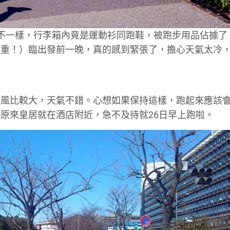
不一樣，行李箱內竟是運動衫同跑鞋，被跑步用品佔據了
超重！）臨出發前一晚，真的感到緊張了，擔心天氣太冷
是風比較大，天氣不錯。心想如果保持這樣，跑起來應該
原來皇居就在酒店附近，急不及待就26日早上跑啦。