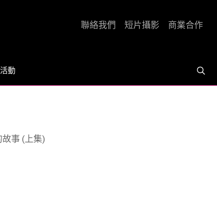
聯絡我們
短片攝影
商業合作
活動
故事 (上集)