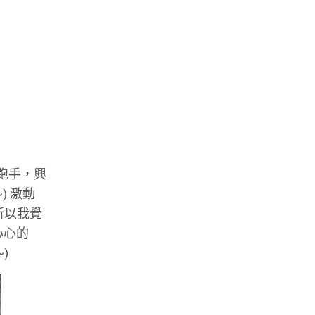
的跑手，興
) 激動
所以我覺
心心的
)