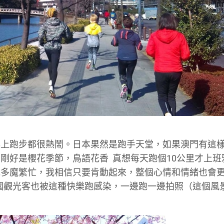
早上跑步都很熱鬧。日本果然是跑手天堂，如果澳門有這
，剛好是櫻花季節，鳥語花香
真想每天跑個10公里才上班
伐多魔繁忙，我相信只要肯動起來，整個心情和情緒也會
國觀光客也被這種快樂跑感染，一邊跑一邊拍照（這個風