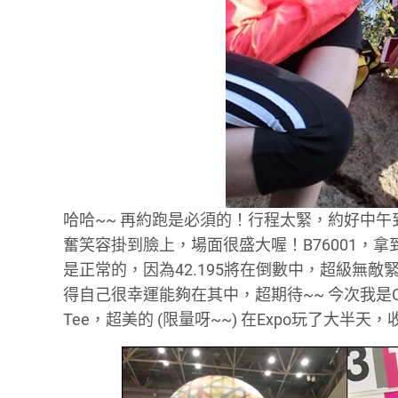
哈哈~~ 再約跑是必須的！行程太緊，約好中午到Exp
奮笑容掛到臉上，場面很盛大喔！B76001，拿
是正常的，因為42.195將在倒數中，超級無
得自己很幸運能夠在其中，超期待~~ 今次我是Ch
Tee，超美的 (限量呀~~) 在Expo玩了大半