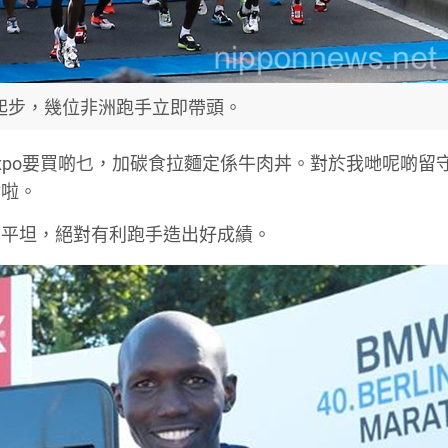
馬起步，幾位非洲跑手立即帶頭。
xpo要買啲乜，加碳食拉麵定係牛肉丼。對於我哋呢啲留
點啦。
為平坦，絕對有利跑手造出好成績。