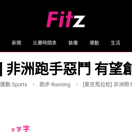
新聞
比賽時間表
裝備
運動
生活
] 非洲跑手惡鬥 有
運動 Sports
跑步 Running
[東京馬拉松] 非洲
Increase
字
Reset
Decrease
字
字