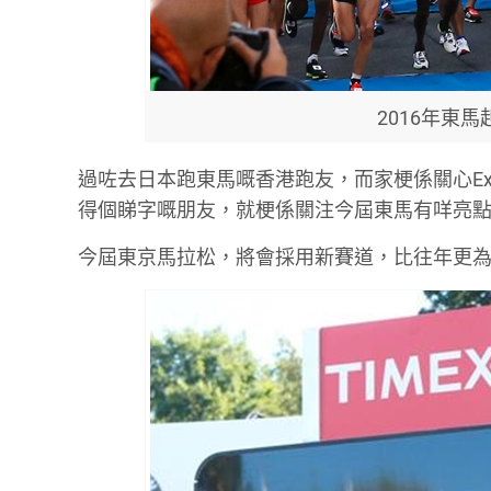
2016年東
過咗去日本跑東馬嘅香港跑友，而家梗係關心E
得個睇字嘅朋友，就梗係關注今屆東馬有咩亮
今屆東京馬拉松，將會採用新賽道，比往年更