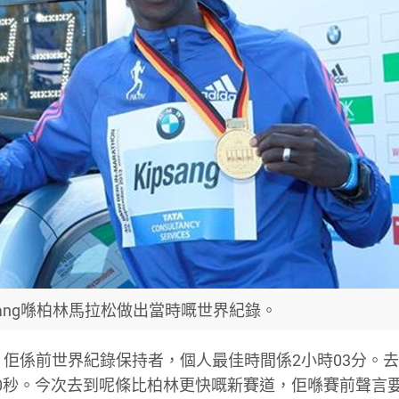
 Kipsang喺柏林馬拉松做出當時嘅世界紀錄。
呼聲最高。佢係前世界紀錄保持者，個人最佳時間係2小時03分。
0秒。今次去到呢條比柏林更快嘅新賽道，佢喺賽前聲言