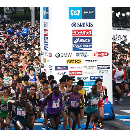
font
font
font
size.
size.
size.