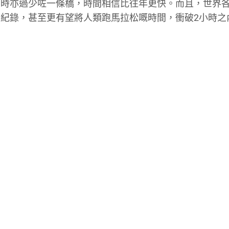
同時亦過少咗一條橋，時間相信比往年更快。而且，世界
紀錄，甚至更有望將人類跑馬拉松嘅時間，衝破2小時之