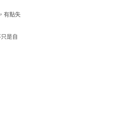
得訂，有點失
不只是自