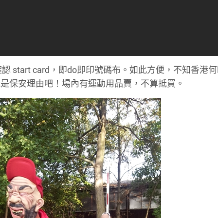
 start card，即do即印號碼布。如此方便，不知香港
能是保安理由吧！場內有運動用品賣，不算抵買。