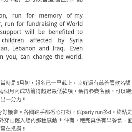
當時是5月初，報名已一早截止，幸好還有慈善籌款名額
籌款。於兩個月內成功籌得超過最低款項，獲得參賽名額。可以
一分力 !!
熱身好機會。各國跑手都悉心打扮，似party run多d。終點是Ol
場外穿山窿入場內那種感動 !!! 仲有，跑完真係有早餐食，
在抵讚 !!