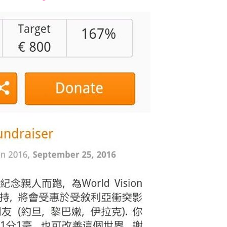
font
font
font
size.
size.
size.