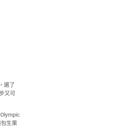
，選了
跑步又可
ympic
面包生果