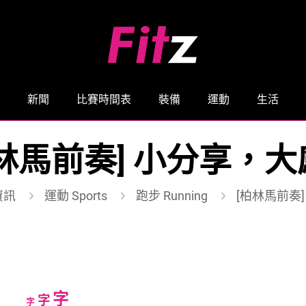
新聞
比賽時間表
裝備
運動
生活
林馬前奏] 小分享，
資訊
運動 Sports
跑步 Running
[柏林馬前奏
Increase
字
Reset
Decrease
字
字