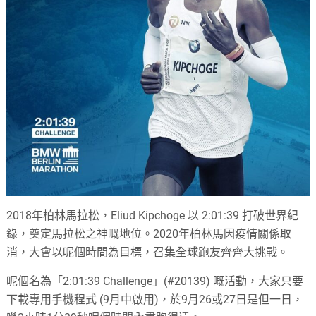
2018年柏林馬拉松，Eliud Kipchoge 以 2:01:39 打破世界紀
錄，奠定馬拉松之神嘅地位。2020年柏林馬因疫情關係取
消，大會以呢個時間為目標，召集全球跑友齊齊大挑戰。
呢個名為「2:01:39 Challenge」(#20139) 嘅活動，大家只要
下載專用手機程式 (9月中啟用)，於9月26或27日是但一日，