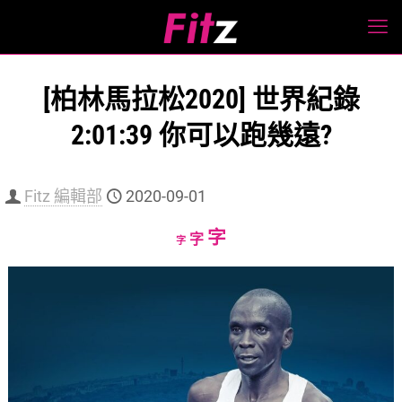
[柏林馬拉松2020] 世界紀錄
2:01:39 你可以跑幾遠?
Fitz 編輯部
2020-09-01
Increase
字
Reset
Decrease
字
字
font
font
font
size.
size.
size.