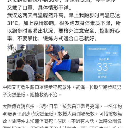
中國又再發生戴口罩跑步猝死意外，武漢一位朝早跑步嘅男
子突然暈低，經搶救後不治。
大陸傳媒消息指，5月4日早上於武昌江灘月亮灣，一名年約
40歲男子跑步時突然暈低，救援人員到場急救，可惜搶救無
效。暫時仲未知道佢嘅死亡原因，不過有人話，當時公園氣