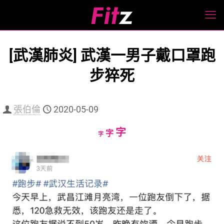
[武漢肺炎] 武漢一男子戴口罩跑
步猝死
張伯倫
2020-05-09
Increase
字
Reset
Decrease
字
字
font
font
font
size.
size.
size.