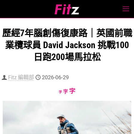
歷經7年腦創傷復康路｜英國前職
業欖球員 David Jackson 挑戰100
日跑200場馬拉松
Fitz 編輯部
2026-06-29
Increase
字
Reset
Decrease
字
字
font
font
font
size.
size.
size.