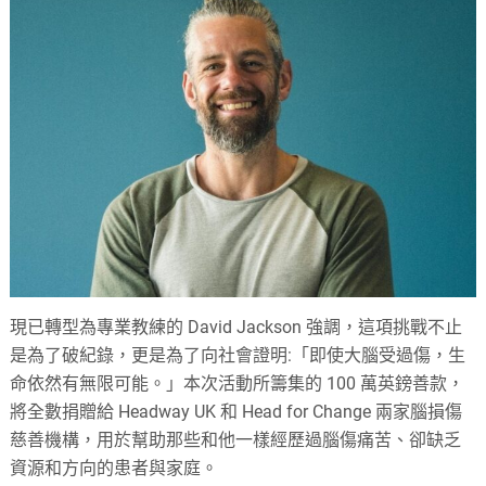
現已轉型為專業教練的 David Jackson 強調，這項挑戰不止
是為了破紀錄，更是為了向社會證明:「即使大腦受過傷，生
命依然有無限可能。」本次活動所籌集的 100 萬英鎊善款，
將全數捐贈給 Headway UK 和 Head for Change 兩家腦損傷
慈善機構，用於幫助那些和他一樣經歷過腦傷痛苦、卻缺乏
資源和方向的患者與家庭。