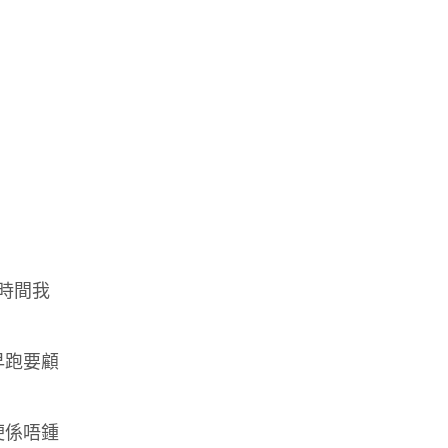
時間我
早跑要顧
梗係唔鍾