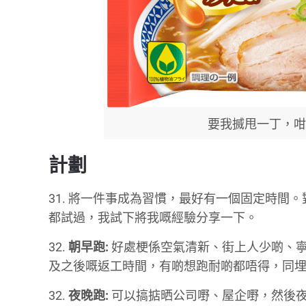
要我搣甩一丁，咁
計劃
31. 將一件事成為習慣，最好有一個固定時
都試過，我試下將我嘅經驗分享一下。
32.
朝早跑:
好處梗係空氣清新、街上人少啲、
及之後嘅返工時間，有啲想跑耐啲都唔得，同
32.
夜晚跑:
可以搞掂晒公司嘢、屋企嘢，然後