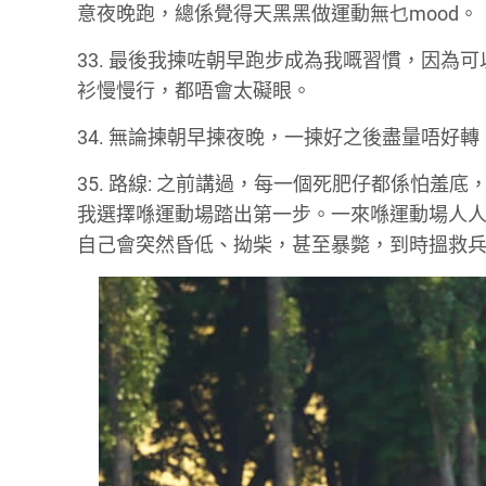
意夜晚跑，總係覺得天黑黑做運動無乜mood。
33. 最後我揀咗朝早跑步成為我嘅習慣，因
衫慢慢行，都唔會太礙眼。
34. 無論揀朝早揀夜晚，一揀好之後盡量唔好轉
35. 路線: 之前講過，每一個死肥仔都係怕
我選擇喺運動場踏出第一步。一來喺運動場人
自己會突然昏低、拗柴，甚至暴斃，到時搵救