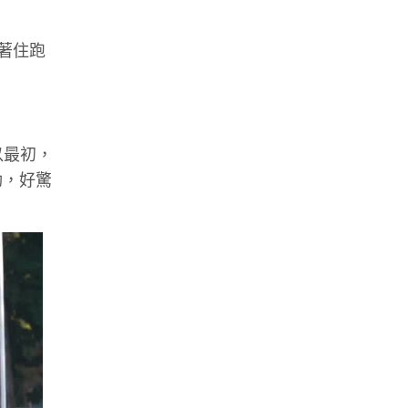
著住跑
以最初，
動，好驚