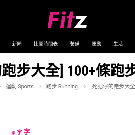
新聞
比賽時間表
裝備
運動
生活
跑步大全] 100+條跑步
運動 Sports
跑步 Running
[死肥仔的跑步大全] 
Increase
字
Reset
Decrease
字
字