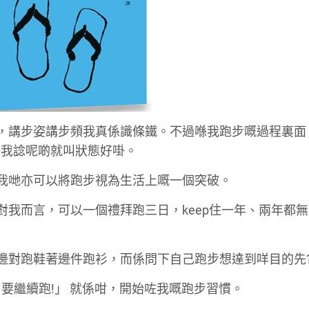
教練，講步姿講步頻我真係識條鐵。不過喺我跑步嘅過程裏面
。我諗呢啲就叫狀態好啩。
，我哋亦可以將跑步視為生活上嘅一個突破。
但對我而言，可以一個禮拜跑三日，keep住一年、兩年都
揀邊對跑鞋著邊件跑衫，而係問下自己跑步想達到咩目的先
聽日要繼續跑!」 就係咁，開始咗我嘅跑步習慣。