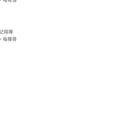
，唯有落
記得禪
，每條骨