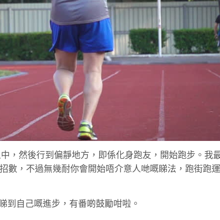
路人之中，然後行到偏靜地方，即係化身跑友，開始跑步。我
呢個招數，不過無幾耐你會開始唔介意人哋嘅睇法，跑街跑
可以睇到自己嘅進步，有番啲鼓勵咁啦。