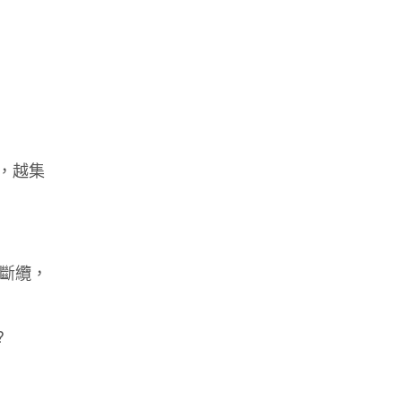
，越集
無斷纜，
?