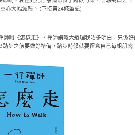
己長命啲。衰在死肥仔最鍾意食丁麵飲可樂，唔想戒口之下
亦大幅減輕。 (下接第24條筆記)
一行禪師嘅《怎樣走》，禪師講嘅大道理我唔多明白，只係好
所以踏步之前要做好準備，踏步時候就要留意自己每組肌肉