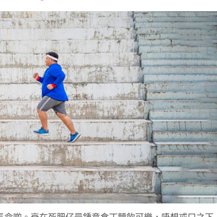
font
font
font
size.
size.
size.