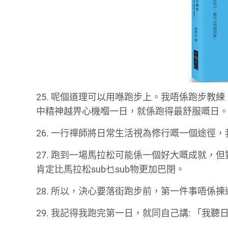
25. 呢個道理可以用喺跑步上。我唔係跑步
中精神越畀心機嗰一日，就係跑得最舒服嘅日
26. 一行禪師將日常生活視為修行嘅一個途徑
27. 跑到一場馬拉松可能係一個好大嘅成就，
肯定比馬拉松sub乜sub物更加巴閉。
28. 所以，決心要落街跑步前，第一件事唔係
29. 我記得我跑完第一日，就同自己講: 「我