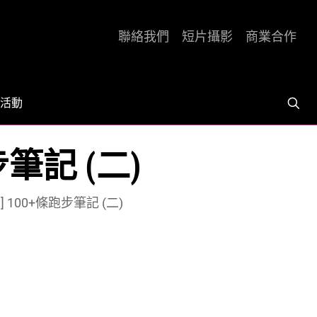
聯絡我們
短片攝影
商業合作
活動
筆記 (二)
100+條跑步筆記 (二)