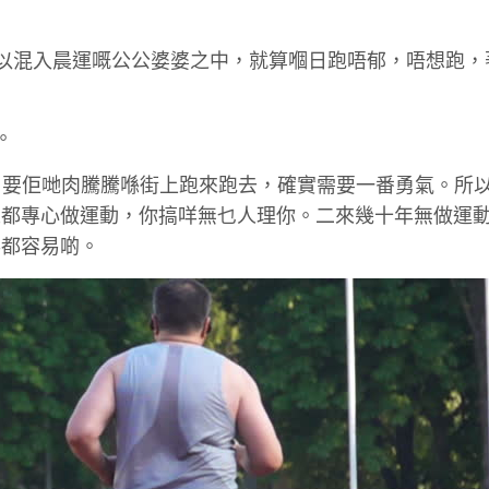
為可以混入晨運嘅公公婆婆之中，就算嗰日跑唔郁，唔想跑，
。
羞底，要佢哋肉騰騰喺街上跑來跑去，確實需要一番勇氣。所
人都專心做運動，你搞咩無乜人理你。二來幾十年無做運
兵都容易啲。