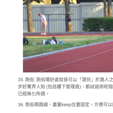
35. 跑街: 跑街嘅好處就係可以「潛伏」於
步好驚畀人知 (包括樓下管理員)，都試過用
已經無乜所謂。
36. 跑街嘅路線，盡量keep住要固定，方便