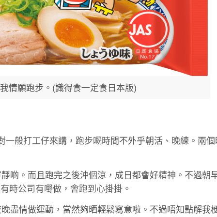
我情願跑步。(識得食一定食日本版)
間。對一般打工仔來講，跑步嘅時間不外乎朝活、晚練。兩個
寧靜啲。而且跑完之後沖個涼，成日都會好精神。不過朝
埋有時公司有嘢做，會跑到心掛掛。
夜晚盡情做運動，當然夠晒輕鬆寫意啦。不過唔知點解我