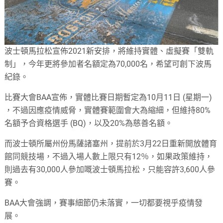
波士頓馬拉松宣佈2021新安排，將維持實體、虛擬賽「雙軌
制」，今年更將參加者名額定為70,000名，希望可創下波馬
紀錄。
比賽大會BAA宣佈，實體比賽日期暫定為10月11日 (星期一)
，不過因應疫情威脅，實體賽範圍會大為縮細，但維持80%
名額予合資格選手 (BQ)，以及20%為慈善名額。
而波士頓所屬州份馬薩諸塞州，提前於3月22日重新開放體育
館同競技場，不過入場人數上限只有12％，如果政策維持，
則過去有30,000人參加嘅波士頓馬拉松，只能容許3,600人參
賽。
BAA大會強調，賽事細節仍未落實，一切都要視乎疫情發
展。