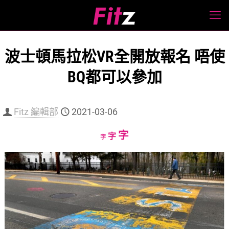
波士頓馬拉松VR全開放報名 唔使
BQ都可以參加
Fitz 編輯部
2021-03-06
Increase
字
Reset
Decrease
字
字
font
font
font
size.
size.
size.