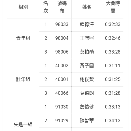
名
號碼
大會時
組別
姓名
次
布
間
1
98033
鍾德澤
0:32:33
青年組
2
98004
王諾熙
0:32:46
3
98006
莫柏勛
0:33:28
1
40002
黃子圖
0:31:11
壯年組
2
40001
謝俊賢
0:31:25
3
40066
葉德朗
0:31:28
1
91030
詹愷健
0:33:13
2
91029
陳智華
0:34:13
先進一組