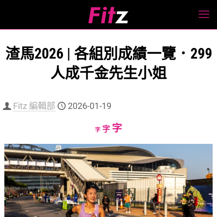
渣馬2026 | 各組別成績一覽．299
人成千金先生小姐
Fitz 編輯部
2026-01-19
Increase
字
Reset
Decrease
字
字
font
font
font
size.
size.
size.