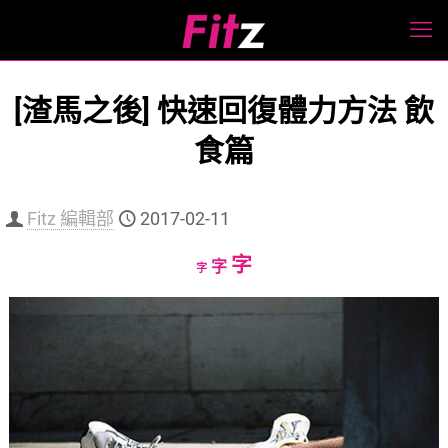
[渣馬之後] 快速回復體力方法 飲
食篇
Fitz 編輯部
2017-02-11
Increase
字
Reset
Decrease
字
字
font
font
font
size.
size.
size.