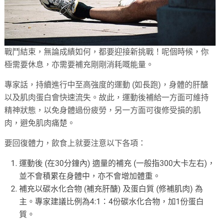
戰鬥結束，無論成績如何，都要迎接新挑戰！呢個時候，你
極需要休息，亦需要補充剛剛消耗嘅能量。
專家話，持續進行中至高強度的運動 (如長跑)，身體的肝醣
以及肌肉蛋白會快速流失。故此，運動後補給一方面可維持
精神狀態，以免身體過份疲勞，另一方面可復修受損的肌
肉，避免肌肉痛楚。
要回復體力，飲食上就要注意以下各項：
運動後 (在30分鐘內) 適量的補充 (一般指300大卡左右)，
並不會積累在身體中，亦不會增加體重。
補充以碳水化合物 (補充肝醣) 及蛋白質 (修補肌肉) 為
主。專家建議比例為4:1：4份碳水化合物，加1份蛋白
質。