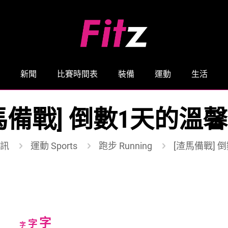
新聞
比賽時間表
裝備
運動
生活
馬備戰] 倒數1天的溫
訊
運動 Sports
跑步 Running
[渣馬備戰] 
Increase
字
Reset
Decrease
字
字