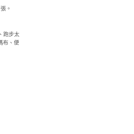
緊張。
帽、跑步太
號碼布、便