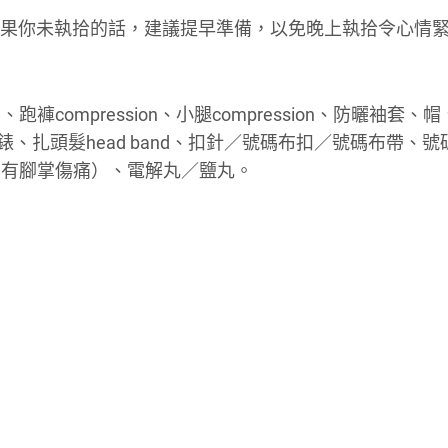
，如果你未執拾的話，建議提早準備，以免晚上執拾令心情
ompression、小腿compression、防曬袖套、
GPS錶、扎頭髮head band、扣針／號碼布扣／號碼布帶、
如有腳掌傷痛）、電解丸／鹽丸。