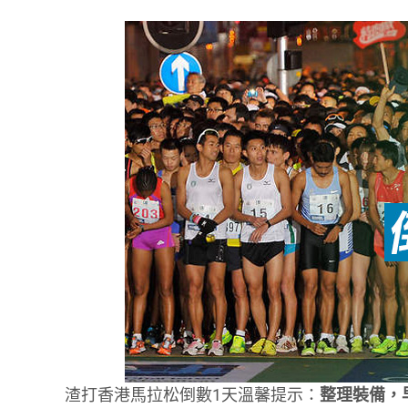
渣打香港馬拉松倒數1天溫馨提示：
整理裝備，