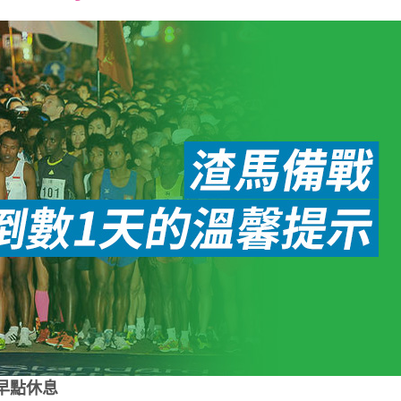
font
font
font
size.
size.
size.
早點休息