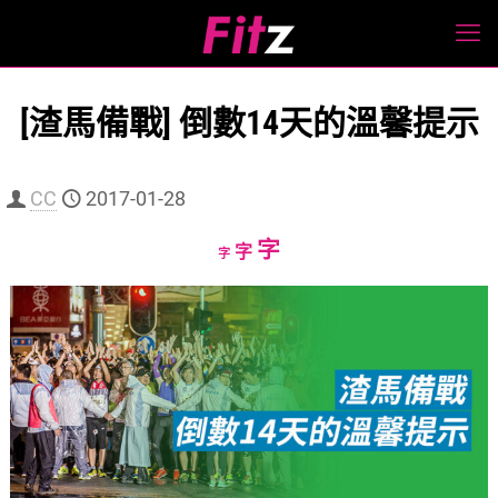
[渣馬備戰] 倒數14天的溫馨提示
CC
2017-01-28
Increase
字
Reset
Decrease
字
字
font
font
font
size.
size.
size.