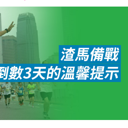
font
font
font
size.
size.
size.