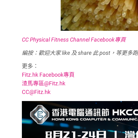
CC Physical Fitness Channel Facebook專頁
編按：歡迎
大家 like 及 share 此 post
更多：
Fitz.hk Facebook專頁
渣馬專區@Fitz.hk
CC@Fitz.hk