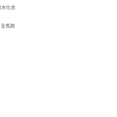
碳水化合
；全馬跑