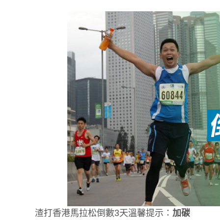
渣打香港馬拉松倒數3天溫馨提示：
加碳