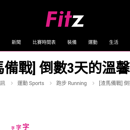
新聞
比賽時間表
裝備
運動
生活
馬備戰] 倒數3天的溫
訊
運動 Sports
跑步 Running
[渣馬備戰] 
Increase
字
Reset
Decrease
字
字