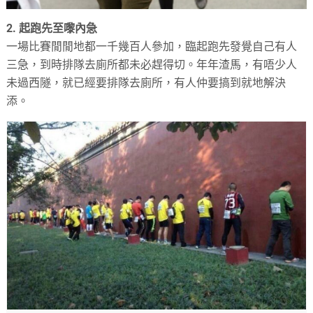
2. 起跑先至嚟內急
一場比賽閒閒地都一千幾百人參加，臨起跑先發覺自己有人
三急，到時排隊去廁所都未必趕得切。年年渣馬，有唔少人
未過西隧，就已經要排隊去廁所，有人仲要搞到就地解決
添。