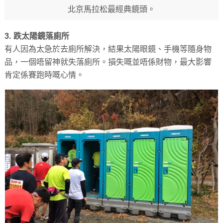
北京馬拉松最經典鏡頭。
3. 跌太陽鏡落廁所
有人因為太急於去廁所解決，結果太陽眼鏡、手機等隨身物
品，一個唔留神就失落廁所。損失嘅並唔係財物，最大影響
肯定係賽跑時嘅心情。