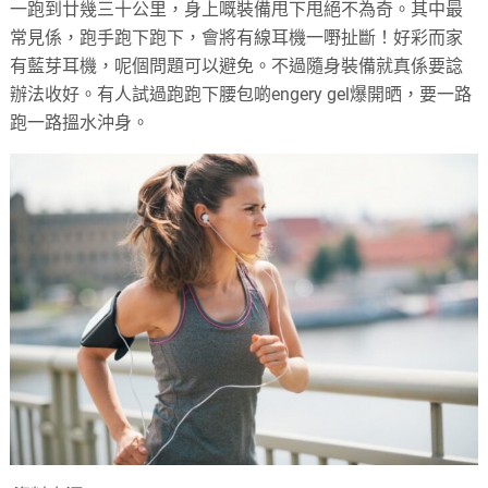
一跑到廿幾三十公里，身上嘅裝備甩下甩絕不為奇。其中最
常見係，跑手跑下跑下，會將有線耳機一嘢扯斷！好彩而家
有藍芽耳機，呢個問題可以避免。不過隨身裝備就真係要諗
辦法收好。有人試過跑跑下腰包啲engery gel爆開晒，要一路
跑一路搵水沖身。