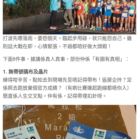
打波先嚟落雨，要怨個天。臨起步甩碌，就只能怨自己。雖
則話大戰在即，心情緊張，不過都唔好做大頭蝦！
下面8件事，據講係真人真事，部份仲係「有圖有真相」：
1. 無帶號碼布及晶片
練得咁辛苦，點知去到現場先至唔記得帶布！返屋企拎？定
係照去跑放棄個官方成績？（有啲比賽連起跑線都唔你入）
簡直係人生交叉點。仲有係，記得帶埋扣針呀。