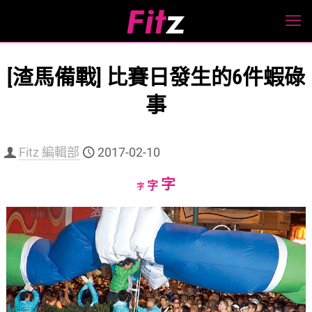
[渣馬備戰] 比賽日發生的6件蝦碌
事
Fitz 編輯部
2017-02-10
Increase
字
Reset
Decrease
字
字
font
font
font
size.
size.
size.