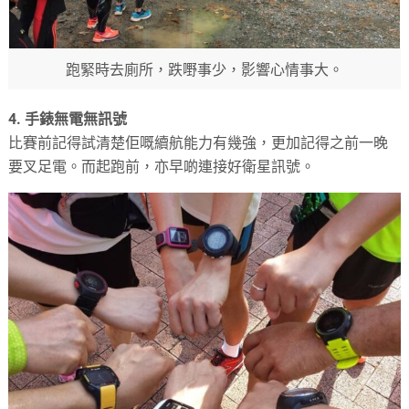
跑緊時去廁所，跌嘢事少，影響心情事大。
4. 手錶無電無訊號
比賽前記得試清楚佢嘅續航能力有幾強，更加記得之前一晚
要叉足電。而起跑前，亦早啲連接好衛星訊號。