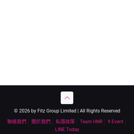
© 2026 by Fitz Group Limited | All Rights Reserved
聯絡我們
關於我們
私隱政策
Team HNR
9 Event
LINE Today