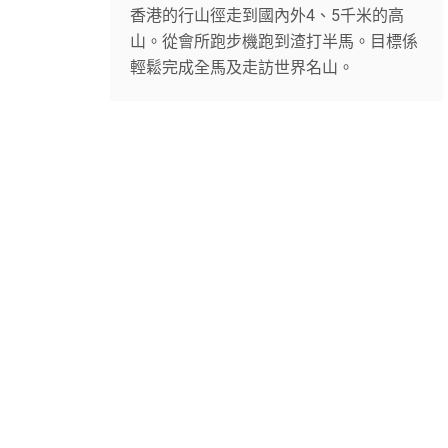
香港的行山徑走到國內外4、5千米的高
山。從會所跑步機跑到渣打半馬。目標係
輕鬆完成全馬及走訪世界名山。