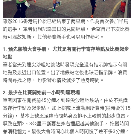
雖然2016香港馬拉松已經結束了两星期。作為首次參加半馬
的選手， 筆者仍想記錄當日的見聞經驗， 希望自己下次比賽
時可温故知新， 其他參賽新手也可以用作參考。
1. 預先熟讀大會手册， 尤其是有關行李寄存地點及比賽起步
地點
筆者當天到達尖沙咀地鉄站時發現完全没有指示牌指示有關
地點及最近出口位置。出了地鉄站之後也缺乏指示牌。浪費
時間尋找之餘， 也影響心情及減少了熱身時間。
2. 最少在比賽開始前一小時到達現場
筆者因事在開賽前45分鐘才到達尖沙咀地鉄站。由於不熟識
寄存行李點及起步點， 加上排隊上流動厠所費時(隨時要等15
分鐘)， 基本上缺乏足夠時間熱身及排不上較前的起步位置。
導致在頭2、3公里不斷要左穿右插超越其他跑手， 拖慢時間
兼消耗體力。最後大會時間亦比個人時間慢了差不多3分鐘。