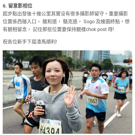
6. 留意影相位
起步點出發後十幾公里其實没有很多攝影師留守。重要攝影
位置係西隧入口， 龍和道， 駱克道， Sogo 及維園終點。想
有靚相留念， 記住那些位置要保持靚樣chok post 呀!
祝各位新手下屆渣馬順利!