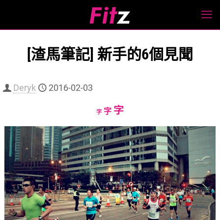
[渣馬筆記] 新手的6個見聞
Deryk
2016-02-03
Increase
字
Reset
Decrease
字
字
font
font
font
size.
size.
size.