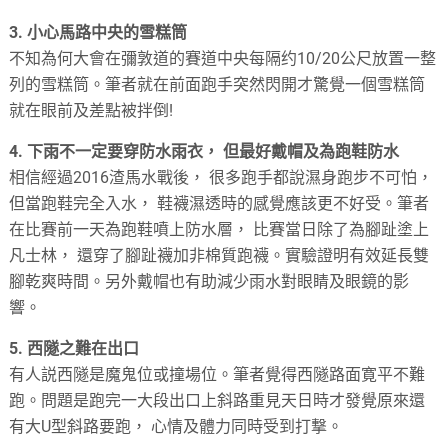
3. 小心馬路中央的雪糕筒
不知為何大會在彌敦道的賽道中央每隔约10/20公尺放置一整
列的雪糕筒。筆者就在前面跑手突然閃開才驚覺一個雪糕筒
就在眼前及差點被拌倒!
4. 下雨不一定要穿防水雨衣， 但最好戴帽及為跑鞋防水
相信經過2016渣馬水戰後， 很多跑手都說濕身跑步不可怕，
但當跑鞋完全入水， 鞋襪濕透時的感覺應該更不好受。筆者
在比賽前一天為跑鞋噴上防水層， 比賽當日除了為腳趾塗上
凡士林， 還穿了腳趾襪加非棉質跑襪。實驗證明有效延長雙
腳乾爽時間。另外戴帽也有助減少雨水對眼睛及眼鏡的影
響。
5. 西隧之難在出口
有人説西隧是魔鬼位或撞場位。筆者覺得西隧路面寛平不難
跑。問題是跑完一大段出口上斜路重見天日時才發覺原來還
有大U型斜路要跑， 心情及體力同時受到打撃。