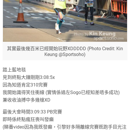
其實最後幾百米已經開始玩野XDDDDD (Photo Credit
:
Kin
Keung
@Sportsoho)
踏上藍地毯
見到終點大鐘剛剛3:08:5x
因為知道肯定310完賽
我開始識得笑住衝線
(
實情係過左Sogo已經知差唔多成功
)
兼收收油搏中多幾槍
XD
最後大會時間3:09:33 PB完賽
即時係終點瘋狂喪叫發癲
(
睇番video因為我既發癲
，
引黎好多隔離線完賽既跑手目光注