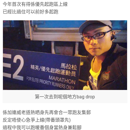
今年首次有得係優先起跑區上線
已經比過住可以前好多起跑
第一次去到呢個地方bag drop
係加連威老道熱晒身先再會合一眾跑友集郵
反定唔使心急爭上線
(
帶番頭罩先
)
過程中我可以跑暖番個身當熱身兼鬆腳