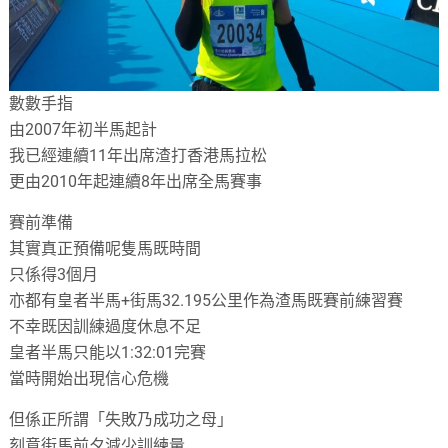
數數手指
由2007年初半馬起計
我已經連續11年出席渣打香港馬拉松
更由2010年起連續8年出席全馬賽事
賽前準備
其實真正預備呢隻馬既時間
只係得3個月
亦都有皇者半馬
+
街馬32.195公里作為渣馬既賽前練習賽
不幸既因訓練過度休息不足
皇者半馬只能以1:32:01完賽
當時開始出現信心危機
但係正所謂「失敗乃成功之母」
刻意街馬前夕減少訓練量