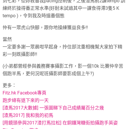
到七彩
，
佢妳教番我pacing控制後
，
之後渣馬前2課tempo 訓
練終於操得番正常水準
(
好耐未試過其中一課食得滯3隻5 K
tempo
)，
令到我及時搵番個態
仲有一眾虎山快腳
，
跟你地操練獲益良多
!!
當然
一定要多謝一眾晨咁早起身
，
拎住部沈重相機幫大家拍下精
彩一刻既攝影師
!!
(
小弟都曾經參與義務賽事攝影工作
，
影一個10k 比賽仲辛苦
個跑半馬
，
更何況呢班攝影師要影成個上午
?)
更多：
Fitz.hk Facebook專頁
跑步總有退下來的一天
[渣馬2017大數據] 一張圖睇下自己成績屬百分之幾
[渣馬2017] 我和我的初馬
[用鏡頭參與2017渣打馬拉松] 在銅鑼灣糖街拍攝跑手英姿