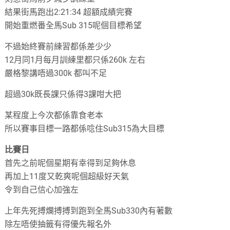
結果街馬跑出2:21:34 超額成績完賽
開始重燃番全馬Sub 315呢個目標希望
不過始終賽前練習都係差少少
12月同1月每月訓練里都只係260k 左右
嚴格黎講唔過300k 都叫不足
超過30k既長課只係得3課咁大把
某程度上今次都係靠食老本
所以賽事目標一路都係唸住Sub315為大目標
比賽日
首先之前呢個星期有幸得到足夠休息
再加上11度又乾爽呢個超級好天氣
令到自己信心加強左
上年先死搏爛搏搏到跑到全馬Sub330內有著數
除左唔使抽籤有得優先報名外