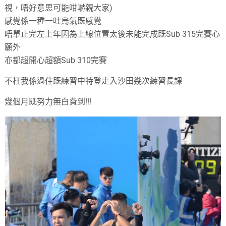
視
，
唔好意思可能咁嚇親大家
)
感覺係一種一吐烏氣既感覺
唔單止完左上年因為上線位置太後未能完成既Sub 315完賽心
願外
亦都超開心超額Sub 310完賽
不枉我係過住既練習中特登走入沙田幾次練習長課
幾個月既努力無白費到
!!!