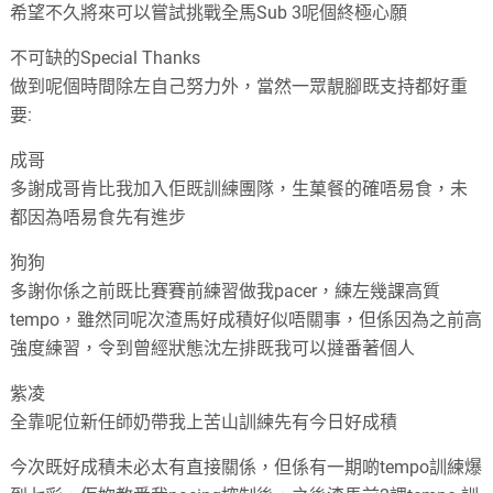
希望不久將來可以嘗試挑戰全馬Sub 3呢個終極心願
不可缺的Special Thanks
做到呢個時間除左自己努力外
，
當然一眾靚腳既支持都好重
要
:
成哥
多謝成哥肯比我加入佢既訓練團隊
，
生菓餐的確唔易食
，
未
都因為唔易食先有進步
狗狗
多謝你係之前既比賽賽前練習做我pacer
，
練左幾課高質
tempo
，
雖然同呢次渣馬好成積好似唔關事
，
但係因為之前高
強度練習
，
令到曾經狀態沈左排既我可以撻番著個人
紫凌
全靠呢位新任師奶帶我上苦山訓練先有今日好成積
今次既好成積未必太有直接關係
，
但係有一期啲tempo訓練爆