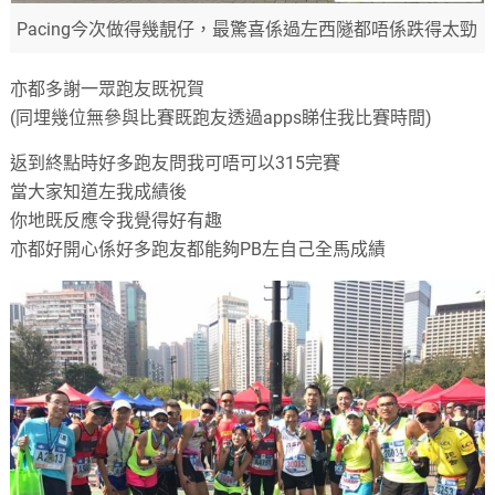
Pacing今次做得幾靚仔，最驚喜係過左西隧都唔係跌得太勁
亦都多謝一眾跑友既祝賀
(
同埋幾位無參與比賽既跑友透過apps睇住我比賽時間
)
返到終點時好多跑友問我可唔可以315完賽
當大家知道左我成績後
你地既反應令我覺得好有趣
亦都好開心係好多跑友都能夠PB左自己全馬成績