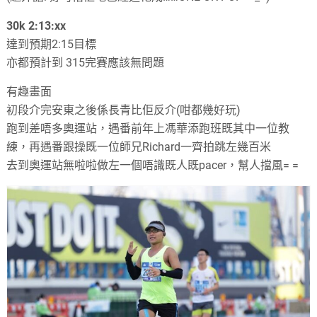
30k 2:13
:
xx
達到預期2:15目標
亦都預計到 315完賽應該無問題
有趣畫面
初段介完安東之後係長青比佢反介
(
咁都幾好玩
)
跑到差唔多奧運站
，
遇番前年上馮華添跑班既其中一位教
練
，
再遇番跟操既一位師兄Richard一齊拍跳左幾百米
去到奧運站無啦啦做左一個唔識既人既pacer
，
幫人擋風
= =