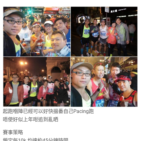
起跑嗰陣已經可以好快搵番自己Pacing跑
唔使好似上年咁追到亂晒
賽事策略
鎖定每10k 均速約45分鐘時間