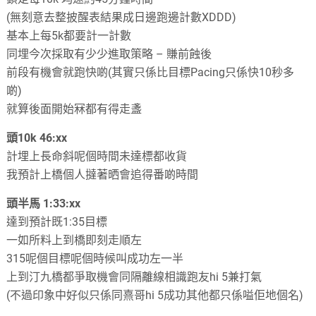
(
無刻意去整披醒表結果成日邊跑邊計數
XDDD
)
基本上每5k都要計一計數
同埋今次採取有少少進取策略
–
賺前蝕後
前段有機會就跑快啲
(
其實只係比目標Pacing只係快10秒多
啲
)
就算後面開始冧都有得走盞
頭10k 46
:
xx
計埋上長命斜呢個時間未達標都收貨
我預計上橋個人撻著晒會追得番啲時間
頭半馬 1:33
:
xx
達到預計既1:35目標
一如所料上到橋即刻走順左
315呢個目標呢個時候叫成功左一半
上到汀九橋都爭取機會同隔離線相識跑友hi 5兼打氣
(
不過印象中好似只係同熹哥hi 5成功其他都只係嗌佢地個名
)