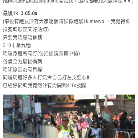
(
但呢段啲但呢段啲pacing開始跌
，
因為搵唔到人做電兔
= = )
最後1k
3:05:0x
(
事後有跑友形容大家呢個時候係跑緊1k interval
，
我覺得既
抵死既形容又好貼切
)
只要我唔爆唔抽筋
310十拿九穩
唔理身邊所有野
(
包括搵鏡頭搏中槍
)
谷盡全力最後衝刺
唔知係因為有目標
同埋周邊好多人打氣令自己打左支強心針
已經好累既我竟然仲有力開到4:1x披醒