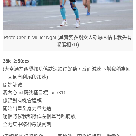
Ptoto Credit: Müller Ngai
(
其實要多謝女人碌爆人情卡我先有
呢張相XD
)
38k
2:50
:
xx
(
大幸過左西隧都唔係跌速跌得好勁
，
反而減速下幫我稍為回
一回氣有利尾段加速
)
開始計數
我內心set既終極目標
:
sub310
係絕對有機會達標
開始出盡全身力量力追
呢個時候我都除低左個耳筒唔聽歌
全力集中精神最後衝刺