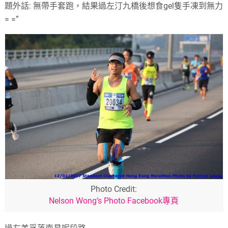
題外話
:
無帶手套跑
，
結果過左汀九橋後想食gel隻手凍到無力
= =
”
Photo Credit:
Nelson Wong’s Photo Facebook專頁