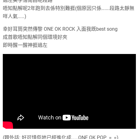
過左美孚落南昌呢段路
唔知點解呢2年跑到去係特別難捱
(
個原因只係
…….
段路太靜無
咩人氣……
)
幸好耳筒突然傳黎 ONE OK ROCK 入面我既best song
成首歌唔知點解同個環境好夾
即時醒一醒神捱過左
(
題外話
:
好可惜佢地已經進化成……ONE OK POP
=_=)