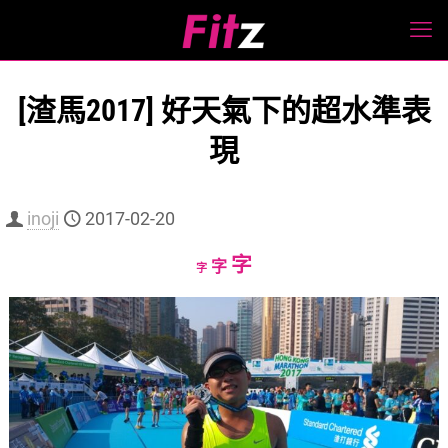
[渣馬2017] 好天氣下的超水準表
現
inoji
2017-02-20
Increase
字
Reset
Decrease
字
字
font
font
font
size.
size.
size.