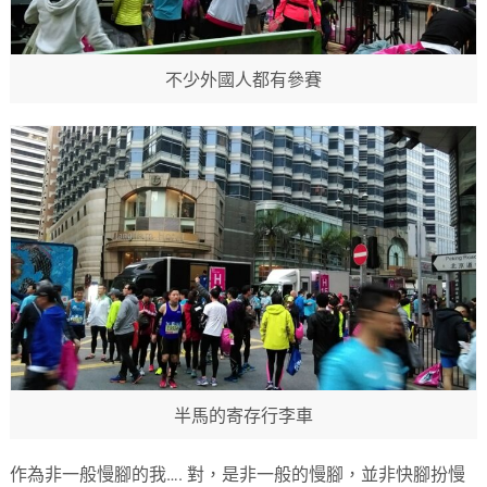
不少外國人都有參賽
半馬的寄存行李車
作為非一般慢腳的我…. 對，是非一般的慢腳，並非快腳扮慢