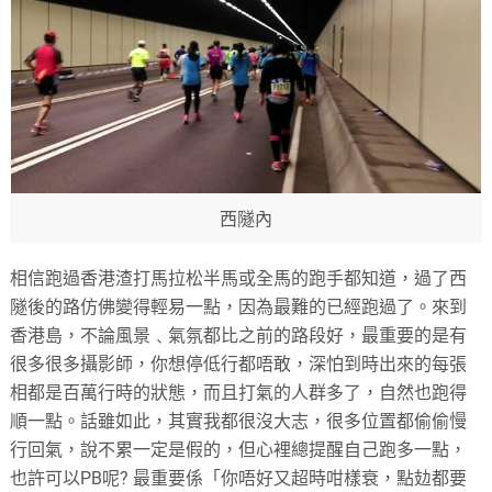
西隧內
相信跑過香港渣打馬拉松半馬或全馬的跑手都知道，過了西
隧後的路仿佛變得輕易一點，因為最難的已經跑過了。來到
香港島，不論風景﹑氣氛都比之前的路段好，最重要的是有
很多很多攝影師，你想停低行都唔敢，深怕到時出來的每張
相都是百萬行時的狀態，而且打氣的人群多了，自然也跑得
順一點。話雖如此，其實我都很沒大志，很多位置都偷偷慢
行回氣，說不累一定是假的，但心裡總提醒自己跑多一點，
也許可以PB呢? 最重要係「你唔好又超時咁樣衰，點攰都要