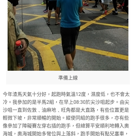
準備上線
今年渣馬天氣十分好，起跑時氣溫12度，濕度低，也不會太
冷。我參加的是半馬2組，在早上08:30於尖沙咀起步。由尖
沙咀一直到佐敦﹑油麻地﹑旺角都是大直路，有些位置更是
輕微下坡，非常順暢的開始。縱使同組的跑手很多，亦有些
像參加了障礙賽左穿右插的跑手，但總算平安順利地轉入奧
海城，奧海城開始多彎位與上落斜，跑手開始有點兒塞車，