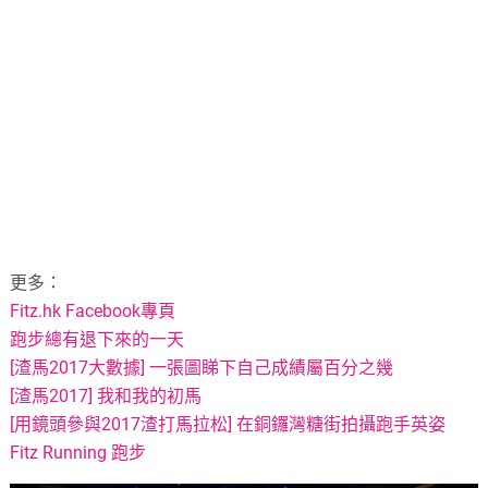
更多：
Fitz.hk Facebook專頁
跑步總有退下來的一天
[渣馬2017大數據] 一張圖睇下自己成績屬百分之幾
[渣馬2017] 我和我的初馬
[用鏡頭參與2017渣打馬拉松] 在銅鑼灣糖街拍攝跑手英姿
Fitz Running 跑步