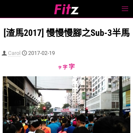
[渣馬2017] 慢慢慢腳之Sub-3半馬
Carol
2017-02-19
Increase
字
Reset
Decrease
字
字
font
font
font
size.
size.
size.