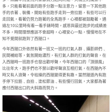
多，只能看著前面的跑手分散一點注意力，留意一下其他跑
手的衣著﹑裝備，開始有些跑手走到一旁拉筋，有些可以行
走回氣，看著仍努力跑著的全馬跑手，心裡都被鼓勵著，通
過左10公里時有看一看手錶時間，感恩與最近跑步的成績差
不多，時間理想應該不會超時，心裡安心一點，慢慢地在不
知不覺間就跑到了西隧口。
今年西隧口外依然有著一班又一班的打氣人群﹑攝影師們﹑
民間補給等，氣氛開始濃烈，有打氣人群的打氣的聲音，在
入西隧時一班跑手也發出歡呼聲，今年西隧口的「頂頭風」
比往年大，跑手們也不禁以歡呼聲浪互相打氣，在西隧內不
時又有人浪聲，令枯燥的西隧變得更有趣。當然隧道內有跑
手停下拉筋﹑自拍﹑塗松節油﹑有些慢行回氣，大家都為著
應付西隧出口的大斜路而努力。