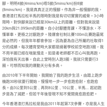
腳，明明4披(4mins/km)唔5披(5mins/km)扮8披
(8mins/km)，我是真真正正的慢腳。作為非一般慢腳的我，
香港渣打馬拉松半馬的限時對我是有切切實實的威脅。3小時
限時，對快腳來說已經是30km以上的距離，但對我來說是
20km與21.095km的距離。自小討厭體育課，不懂游水，不
懂單車，更極之討厭跑步。陸運會社制比賽100m比賽跑最尾
是必然的，但我年年都會參加，因為要為自己所屬的社取得1
分的成績。每次體育堂時大家都是繞著學校前空地跑3圈，我
不用半圈已經在喘氣慢走，如是者老師都不忍心叫我再跑，
深怕我有天出事，自此上堂時別人跑3圈，我就只需要行3
圈。可想而知我的運動天分有多高。
由2010年下半年開始，我開始了我的跑步生活，由踏上跑步
機跑30秒就要行開始，慢慢地一步一步愈跑愈耐，愈跑愈
長。由3公里到5公里﹑再到8公里﹑10公里﹑半馬…. 起初跑
步是為了減肥，但若干年後發現不知不覺間竟愈跑愈肥。
今年香港渣打馬拉松是我由2011年起第7次參賽，亦是我人生