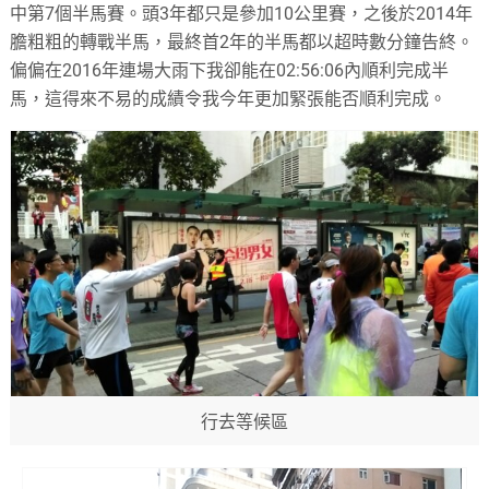
中第7個半馬賽。頭3年都只是參加10公里賽，之後於2014年
膽粗粗的轉戰半馬，最終首2年的半馬都以超時數分鐘告終。
偏偏在2016年連場大雨下我卻能在02:56:06內順利完成半
馬，這得來不易的成績令我今年更加緊張能否順利完成。
行去等候區