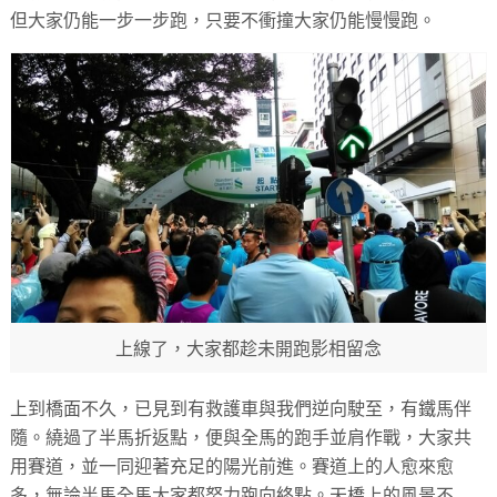
但大家仍能一步一步跑，只要不衝撞大家仍能慢慢跑。
上線了，大家都趁未開跑影相留念
上到橋面不久，已見到有救護車與我們逆向駛至，有鐵馬伴
隨。繞過了半馬折返點，便與全馬的跑手並肩作戰，大家共
用賽道，並一同迎著充足的陽光前進。賽道上的人愈來愈
多，無論半馬全馬大家都努力跑向終點。天橋上的風景不