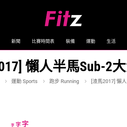
新聞
比賽時間表
裝備
運動
生活
017] 懶人半馬Sub-
運動 Sports
跑步 Running
[渣馬2017] 懶
Increase
字
Reset
Decrease
字
字