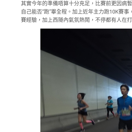
其實今年的準備唔算十分充足，比賽前更因病暫
自己能否“跑”畢全程。加上近年主力跑10K賽
賽經驗，加上西隧內氣氛熱鬧，不停都有人在打