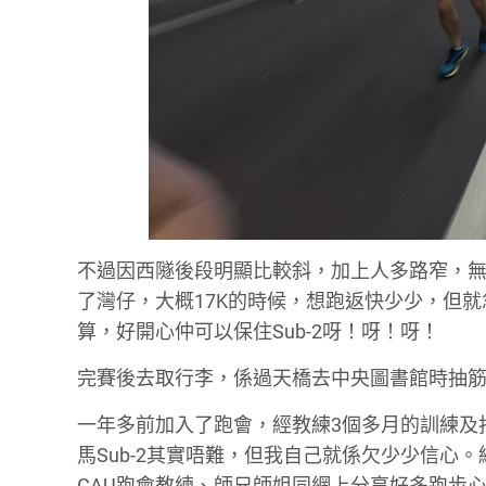
不過因西隧後段明顯比較斜，加上人多路窄，無
了灣仔，大概17K的時候，想跑返快少少，但
算，好開心仲可以保住Sub-2呀！呀！呀！
完賽後去取行李，係過天橋去中央圖書館時抽筋！
一年多前加入了跑會，經教練3個多月的訓練及指導
馬Sub-2其實唔難，但我自己就係欠少少信心
CAU跑會教練、師兄師姐同網上分享好多跑步