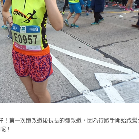
好！第一次跑改道後長長的彌敦道，因為待跑手開始跑鬆
錯呢！