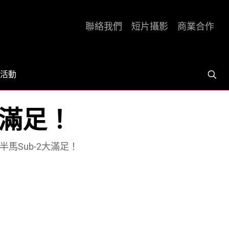
聯絡我們
短片攝影
商業合作
活動
2大滿足！
人半馬Sub-2大滿足！