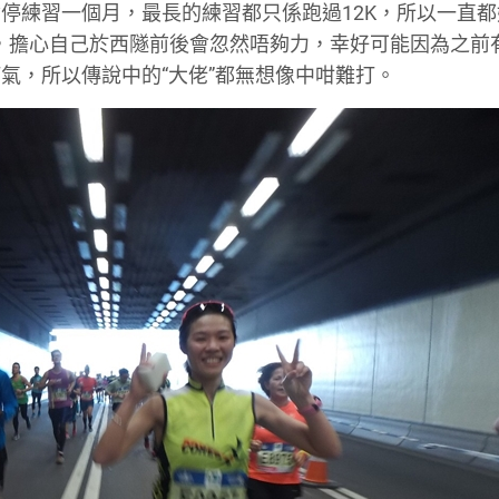
停練習一個月，最長的練習都只係跑過12K，所以一直都
事，擔心自己於西隧前後會忽然唔夠力，幸好可能因為之前
氣，所以傳說中的“大佬”都無想像中咁難打。