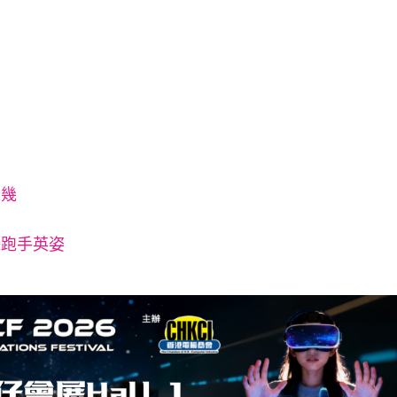
之幾
攝跑手英姿