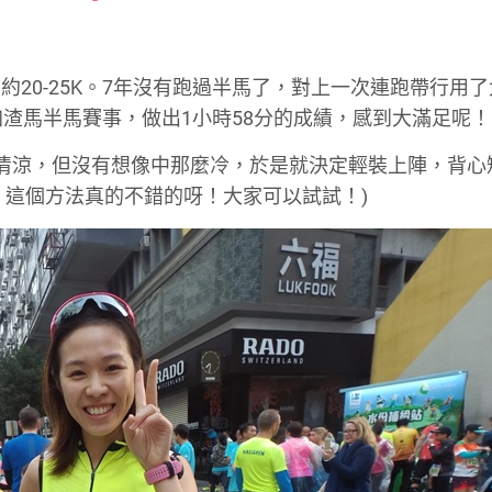
font
font
font
size.
size.
size.
20-25K。7年沒有跑過半馬了，對上一次連跑帶行用了
加渣馬半馬賽事，做出1小時58分的成績，感到大滿足呢！
清涼，但沒有想像中那麼冷，於是就決定輕裝上陣，背心
！這個方法真的不錯的呀！大家可以試試！)