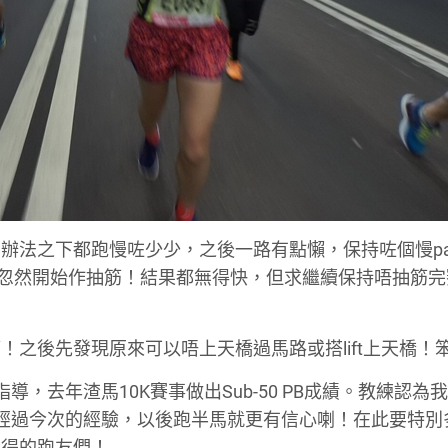
辦法之下都跑慢咗少少，之後一路有點懶，保持咗個慢pa
就忽然開始作抽筋！結果都無得快，但求繼續保持唔抽筋完
之後先發現原來可以唔上天橋過馬路或搭lift上天橋！
，去年渣馬10K賽事做出Sub-50 PB成績。教練認為
。經過今次的經驗，以後跑半馬就更有信心喇！在此要特別
心得的跑友們！