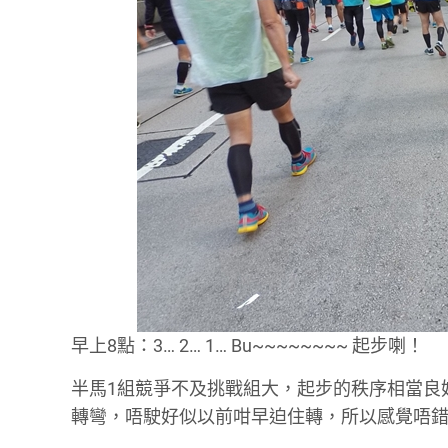
早上8點：3… 2… 1… Bu~~~~~~~~ 起步喇！
半馬1組競爭不及挑戰組大，起步的秩序相當良
轉彎，唔駛好似以前咁早迫住轉，所以感覺唔