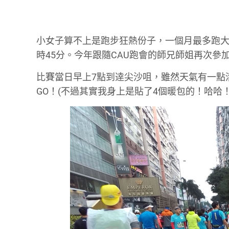
小女子算不上是跑步狂熱份子，一個月最多跑大約
時45分。今年跟隨CAU跑會的師兄師姐再次參
比賽當日早上7點到逹尖沙咀，雖然天氣有一點
GO！(不過其實我身上是貼了4個暖包的！哈哈