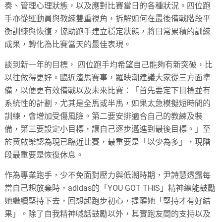
奏、管理心理狀態，以及應對比賽當日的各種狀況。四位跑
手亦從運動員與教練雙重視角，拆解如何在最後備戰階段平
衡訓練與恢復，協助跑手建立穩定狀態，將日常累積的訓練
成果，轉化為比賽當天的最佳表現。
談到新一年的目標， 四位跑手均希望自己能夠有新突破，比
以往做得更好。臨近渣馬賽事，羅映潮建議大家從三方面準
備，以便更有效備戰以及未來比賽：「首先要定下目標並有
系統性的計劃，尤其是全馬或半馬，如果太急模擬短時間的
訓練，會增加受傷風險。第二要安排適合自己的教練及裝
備，第三要設定小目標，讓自己逐步邁進到最後目標。」至
於黃啟樂認為現已臨近比賽，最重要是「以少為多」，現階
段最重要是恢復休息。
作為專業跑手，少不免面對壓力與低潮時期，尹詩慧透露每
當自己想放棄時，adidas的「YOU GOT THIS」精神總能鼓勵
她繼續堅持下去，回想起跑步初心，提醒她「堅持才有好結
果」。除了自我精神喊話鼓勵以外，其實跑友間的支持以及