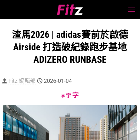
渣馬2026 | adidas賽前於啟德
Airside 打造破紀錄跑步基地
ADIZERO RUNBASE
Fitz 編輯部
2026-01-04
Increase
字
Reset
Decrease
字
字
font
font
font
size.
size.
size.