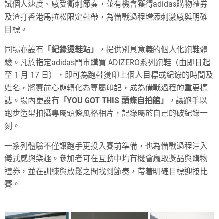
試個人速度、感受衝刺節奏，並有機會獲得adidas購物禮券
及渣打香港馬拉松限定鞋帶，為備戰過程增添刺激感與明確
目標。
同場亦設有
「紀錄燙鞋站」
，提供別具意義的個人化跑鞋體
驗。凡於指定
adidas
門市購買
ADIZERO
系列跑鞋（由即日起
至
1
月
17
日），即可為跑鞋燙印上個人目標或紀錄的時間
及
姓名
，將賽前心態轉化為專屬印記，成為備戰過程的重要標
誌。場內更設有
「
YOU GOT THIS 頭條自拍館」
，讓跑手以
跑步造型拍攝專屬頭條風格相片，記錄屬於自己的破紀錄一
刻。
一系列體驗不僅讓跑手更投入賽前準備，也為備戰過程注入
儀式感與樂趣。參加者可在互動中均有機會贏取獎品與購物
禮券，並在訓練與放鬆之間找到節奏，帶着明確目標迎接比
賽。