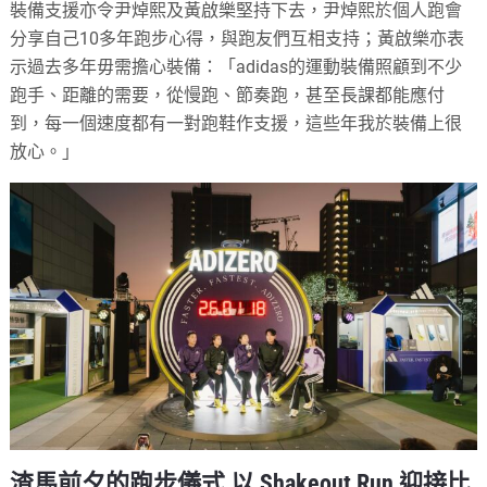
裝備支援亦令尹焯熙及黃啟樂堅持下去，尹焯熙於個人跑會
分享自己10多年跑步心得，與跑友們互相支持；黃啟樂亦表
示過去多年毋需擔心裝備：「adidas的運動裝備照顧到不少
跑手、距離的需要，從慢跑、節奏跑，甚至長課都能應付
到，每一個速度都有一對跑鞋作支援，這些年我於裝備上很
放心。」
渣馬前夕的跑步儀式 以 Shakeout Run 迎接比