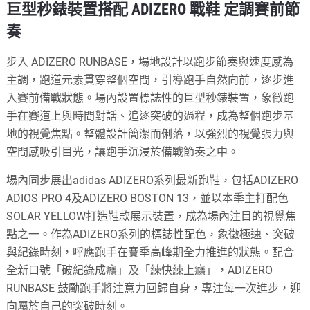
巨型秒錶裝置搭配 ADIZERO 戰鞋 定調賽前節
奏
步入 ADIZERO RUNBASE，場地設計以跑步節奏與速度感為
主調，跑道元素貫穿整個空間，引導跑手自然向前，逐步進
入賽前備戰狀態。場內設置標誌性的巨型秒錶裝置，象徵跑
手在賽道上與時間對話、追逐突破的過程，成為整個跑步基
地的視覺焦點。整體設計簡潔而俐落，以強烈的視覺張力與
空間感吸引目光，讓跑手沉浸於備戰節奏之中。
場內同步展出adidas ADIZERO系列最新跑鞋，包括ADIZERO
ADIOS PRO 4及ADIZERO BOSTON 13，並以本季主打配色
SOLAR YELLOW打造鞋款展示裝置，成為場內注目的視覺焦
點之一。作為ADIZERO系列的標誌性配色，象徵極速、突破
與紀錄時刻，呼應跑手在賽季高峰期全力推進的狀態。配合
全新口號「破紀錄成癮」及「練快練上癮」，ADIZERO
RUNBASE 鼓勵跑手將注意力回歸自身，專注每一次進步，迎
向屬於自己的突破時刻。