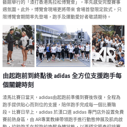
藝館舉行的「渣打香港馬拉松博覽會」，率先感受完整賽事
週氛圍。此外，博覽會現場更將帶來 會場首發限定款式，只
限博覽會期間率先登場，跑手及運動愛好者敬請期待。
由起跑前到終點後 adidas 全方位支援跑手每
個關鍵時刻
渣馬比賽日當天，adidas由起跑前準備到賽後恢復，全程為
跑手提供貼心而到位的支援，陪伴跑手完成每一個比賽階
段。比賽日早上，adidas 於漢口道 adidas 專門店外設置免費
賽前熱身區，由 AR專業教練帶領跑手進行動態伸展及肌肉啟
動，協助跑手在起跑前喚醒身體狀態，以更穩定節奏迎接賽