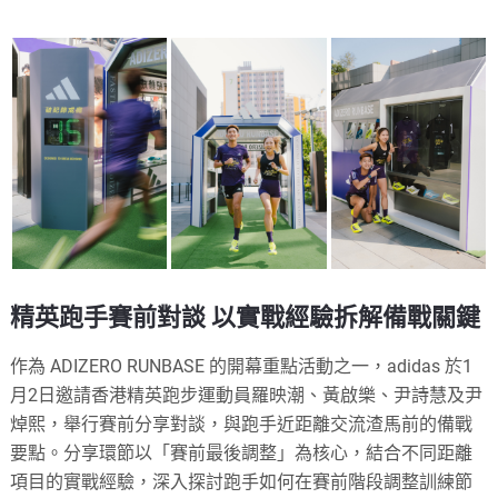
精英跑手賽前對談 以實戰經驗拆解備戰關鍵
作為 ADIZERO RUNBASE 的開幕重點活動之一，adidas 於1
月2日邀請香港精英跑步運動員羅映潮、黃啟樂、尹詩慧及尹
焯熙，舉行賽前分享對談，與跑手近距離交流渣馬前的備戰
要點。分享環節以「賽前最後調整」為核心，結合不同距離
項目的實戰經驗，深入探討跑手如何在賽前階段調整訓練節